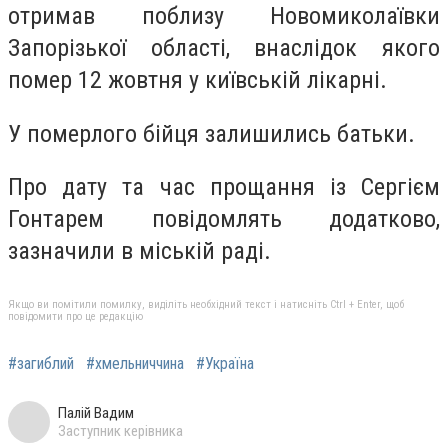
отримав поблизу Новомиколаївки
Запорізької області, внаслідок якого
помер 12 жовтня у київській лікарні.
У померлого бійця залишились батьки.
Про дату та час прощання із Сергієм
Гонтарем повідомлять додатково,
зазначили в міській раді.
Якщо ви помітили помилку, виділіть необхідний текст і натисніть Ctrl + Enter, щоб
повідомити про це редакцію
#загиблий
#хмельниччина
#Україна
Палій Вадим
Заступник керівника