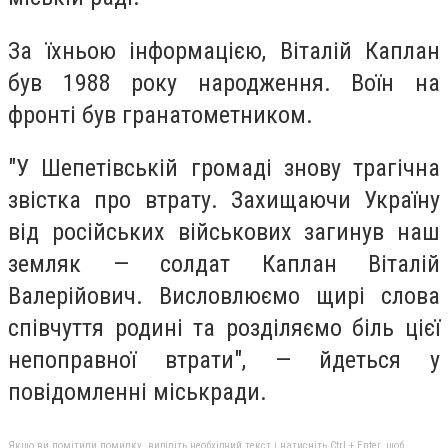
За їхньою інформацією, Віталій Каплан
був 1988 року народження. Воїн на
фронті був гранатометником.
"У Шепетівській громаді знову трагічна
звістка про втрату. Захищаючи Україну
від російських військових загинув наш
земляк — солдат Каплан Віталій
Валерійович. Висловлюємо щирі слова
співчуття родині та розділяємо біль цієї
непоправної втрати", — йдеться у
повідомленні міськради.
Якщо ви помітили помилку, виділіть необхідний текст і натисніть Ctrl + Enter, щоб