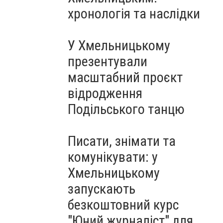
Чорноморського: як реальні
хронологія та наслідки
втрати Росії перетворилися
на дитячу аплікацію
У Хмельницькому
презентували
масштабний проєкт
відродження
Подільського танцю
Писати, знімати та
комунікувати: у
Хмельницькому
запускають
безкоштовний курс
"Юний журналіст" для