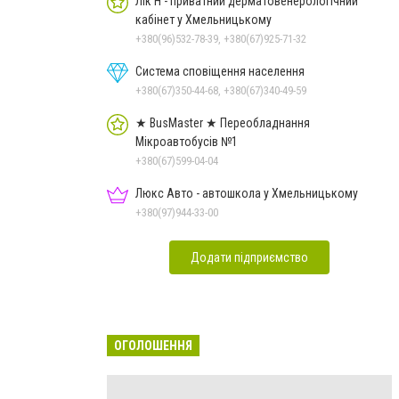
Лік'Н - приватний дерматовенерологічний
кабінет у Хмельницькому
+380(96)532-78-39, +380(67)925-71-32
Система сповіщення населення
+380(67)350-44-68, +380(67)340-49-59
★ BusMaster ★ Переобладнання
Мікроавтобусів №1
+380(67)599-04-04
Люкс Авто - автошкола у Хмельницькому
+380(97)944-33-00
Додати підприємство
ОГОЛОШЕННЯ