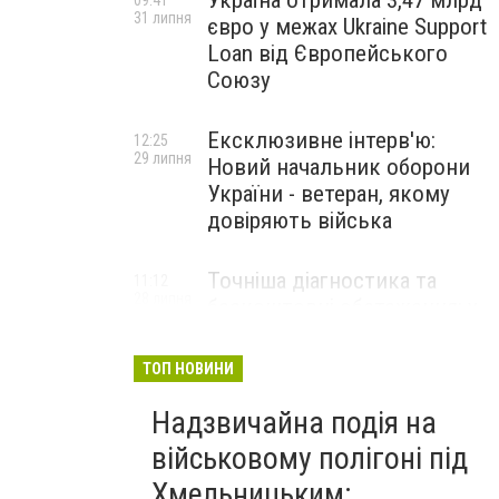
Україна отримала 3,47 млрд
09:41
31 липня
євро у межах Ukraine Support
Loan від Європейського
Союзу
Ексклюзивне інтерв'ю:
12:25
29 липня
Новий начальник оборони
України - ветеран, якому
довіряють війська
Точніша діагностика та
11:12
28 липня
безкоштовні обстеження: у
Хмельницькому
протипухлинному центрі
ТОП НОВИНИ
запрацював новий
томограф
Надзвичайна подія на
військовому полігоні під
Паперовий флот замість
23:42
Хмельницьким:
27 липня