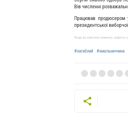
Вів численні розважальні
Працював продюсером у
президентської виборчої
Якщо ви помітили помилку, виділіть нео
#загиблий
#хмельниччина