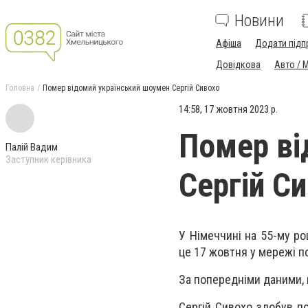
Новини
Афіша
Додати підп
Довідкова
Авто / 
Головна
Помер відомий український шоумен Сергій Сивохо
14:58, 17 жовтня 2023 р.
Помер ві
Палій Вадим
Заступник керівника
Сергій С
У Німеччині на 55-му ро
це 17 жовтня у мережі 
За попередніми даними, 
Сергій Сивохо здобув по