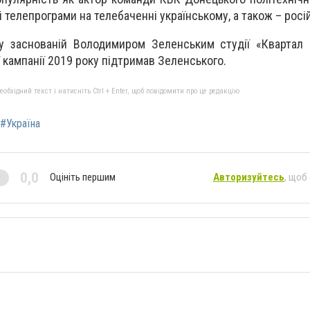
 телепрограми на телебаченні українському, а також – росі
 заснованій Володимиром Зеленським студії «Квартал 9
 кампанії 2019 року підтримав Зеленського.
бхідний текст і натисніть Ctrl + Enter, щоб повідомити про це редакцію
#Україна
0,0
Оцініть першим
Авторизуйтесь
, щоб