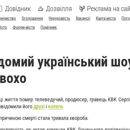
Довідник
Дозвілля
Реклама на сай
риємство
Оголошення
Нерухомість
Вакансії
Карта міста
Пог
Мото
Форум міста
Помічник
домий український ш
ивохо
ці життя помер телеведучий, продюсер, гравець КВК Сергі
повідомили його
друзі
і
колеги
.
причиною смерті стала тривала хвороба.
пулярність як актор команди КВК Донецького політехнічно