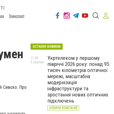
ті
ода
Транспорт
ОСТАННІ НОВИНИ
оумен
Укртелеком у першому
11:00
5 серпня
півріччі 2026 року: понад 95
тисяч кілометрів оптичної
мережі, масштабна
модернізація
й Сивохо. Про
інфраструктури та
зростання нових оптичних
підключень
НОВИНИ КОМПАНІЙ
го інституту.