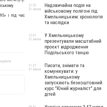
Надзвичайна подія на
йському.
21:35
31 липня
військовому полігоні під
5» і під час
Хмельницьким: хронологія
та наслідки
У Хмельницькому
12:01
31 липня
презентували масштабний
проєкт відродження
Подільського танцю
 оцінити
Писати, знімати та
11:37
31 липня
комунікувати: у
Хмельницькому
запускають безкоштовний
курс "Юний журналіст" для
дітей