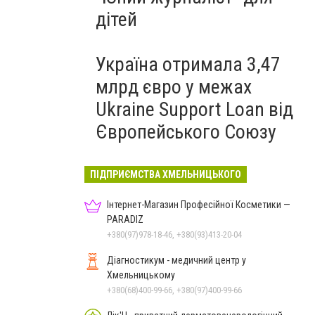
дітей
Україна отримала 3,47
млрд євро у межах
Ukraine Support Loan від
Європейського Союзу
ПІДПРИЄМСТВА ХМЕЛЬНИЦЬКОГО
Інтернет-Магазин Професійної Косметики —
PARADIZ
+380(97)978-18-46, +380(93)413-20-04
Діагностикум - медичний центр у
Хмельницькому
+380(68)400-99-66, +380(97)400-99-66