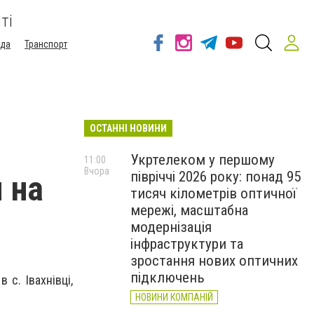
ті
ода
Транспорт
ОСТАННІ НОВИНИ
Укртелеком у першому
11:00
Вчора
півріччі 2026 року: понад 95
 на
тисяч кілометрів оптичної
мережі, масштабна
модернізація
інфраструктури та
зростання нових оптичних
підключень
с. Івахнівці,
НОВИНИ КОМПАНІЙ