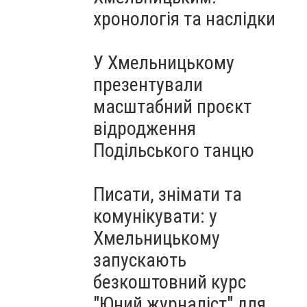
Чорноморського: як реальні
хронологія та наслідки
втрати Росії перетворилися
на дитячу аплікацію
У Хмельницькому
презентували
масштабний проєкт
відродження
Подільського танцю
Писати, знімати та
комунікувати: у
Хмельницькому
запускають
безкоштовний курс
"Юний журналіст" для