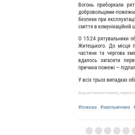
Вогонь приборкали рят
добровольцями-пожежн
безпеки при експлуатаці
сміття в комунікаційній 
О 15:24 рятувальники о
Житецького. До місця 
частини та чергова змі
вдалось загасити перв
причина пожежі — підпал
У всіх трьох випадках о
Якщо ви помітили помилку, виділіть нео
#пожежа
#хмельниччина