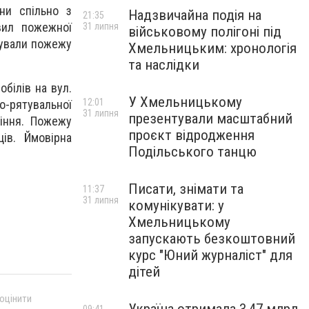
ни спільно з
Надзвичайна подія на
21:35
вил пожежної
31 липня
військовому полігоні під
ідували пожежу
Хмельницьким: хронологія
та наслідки
білів на вул.
У Хмельницькому
12:01
о-рятувальної
31 липня
презентували масштабний
ління. Пожежу
проєкт відродження
ів. Ймовірна
Подільського танцю
Писати, знімати та
11:37
31 липня
комунікувати: у
Хмельницькому
запускають безкоштовний
курс "Юний журналіст" для
дітей
 оцінити