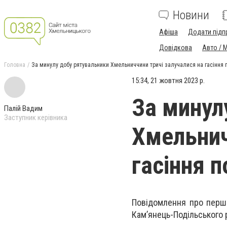
Новини
Афіша
Додати підп
Довідкова
Авто / 
Головна
За минулу добу рятувальники Хмельниччини тричі залучалися на гасіння
15:34, 21 жовтня 2023 р.
За минул
Палій Вадим
Заступник керівника
Хмельнич
гасіння 
Повідомлення про перше 
Кам’янець-Подільського 