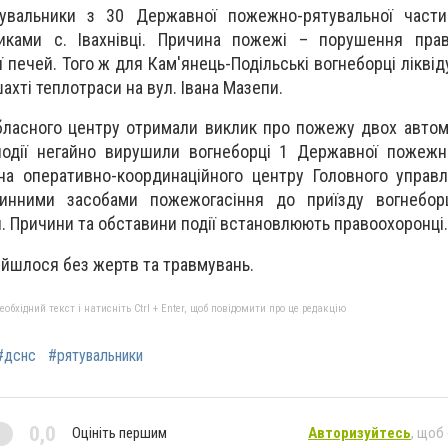
увальники з 30 Державної пожежно-рятувальної части
иками с. Івахнівці. Причина пожежі – порушення пра
ї печей. Того ж для Кам'янець-Подільські вогнеборці лікв
шахті теплотраси на вул. Івана Мазепи.
бласного центру отримали виклик про пожежу двох автомо
події негайно вирушили вогнеборці 1 Державної пожежн
на оперативно-координаційного центру Головного управ
инними засобами пожежогасіння до приїзду вогнеборц
. Причини та обставини події встановлюють правоохоронці.
бійшлося без жертв та травмувань.
бхідний текст і натисніть Ctrl + Enter, щоб повідомити про це редакцію
#дснс
#рятувальники
0,0
Оцініть першим
Авторизуйтесь
, щоб