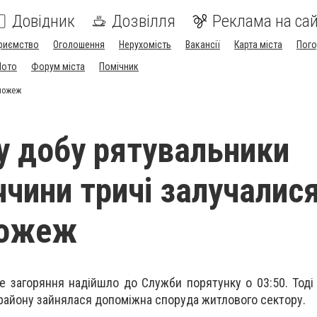
Довідник
Дозвілля
Реклама на сай
риємство
Оголошення
Нерухомість
Вакансії
Карта міста
Пог
Мото
Форум міста
Помічник
 пожеж
у добу рятувальники
чини тричі залучалися
пожеж
загоряння надійшло до Служби порятунку о 03:50. Тоді в 
району зайнялася допоміжна споруда житлового сектору.