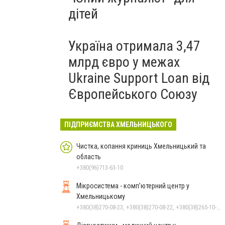
дітей
Україна отримала 3,47
млрд євро у межах
Ukraine Support Loan від
Європейського Союзу
ПІДПРИЄМСТВА ХМЕЛЬНИЦЬКОГО
Чистка, копання криниць Хмельницький та
область
+380(96)713-63-10
Мікросистема - комп’ютерний центр у
Хмельницькому
+380(38)270-08-23, +380(38)270-08-22, +380(38)265-10-45, +380(38)276-40-56