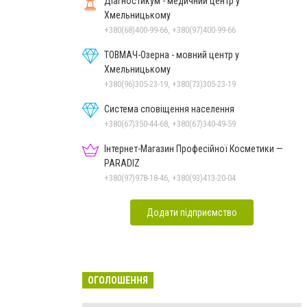
Діагностикум - медичний центр у
Хмельницькому
+380(68)400-99-66, +380(97)400-99-66
ТОВМАЧ-Озерна - мовний центр у
Хмельницькому
+380(96)305-23-19, +380(73)305-23-19
Система сповіщення населення
+380(67)350-44-68, +380(67)340-49-59
Інтернет-Магазин Професійної Косметики —
PARADIZ
+380(97)978-18-46, +380(93)413-20-04
Додати підприємство
ОГОЛОШЕННЯ