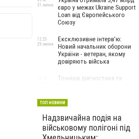
Україна отримала 3,47 млрд
09:41
31 липня
євро у межах Ukraine Support
Loan від Європейського
Союзу
Ексклюзивне інтерв'ю:
12:25
29 липня
Новий начальник оборони
України - ветеран, якому
довіряють війська
Точніша діагностика та
11:12
28 липня
безкоштовні обстеження: у
Хмельницькому
протипухлинному центрі
ТОП НОВИНИ
запрацював новий
томограф
Надзвичайна подія на
військовому полігоні під
Паперовий флот замість
23:42
Хмельницьким:
27 липня