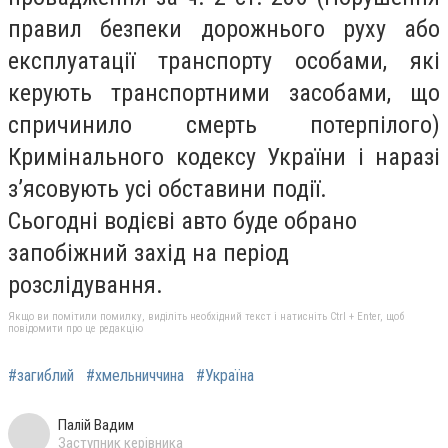
правил безпеки дорожнього руху або
експлуатації транспорту особами, які
керують транспортними засобами, що
спричинило смерть потерпілого)
Кримінального кодексу України і наразі
з’ясовують усі обставини події.
Сьогодні водієві авто буде обрано
запобіжний захід на період
розслідування.
Якщо ви помітили помилку, виділіть необхідний текст і натисніть Ctrl + Enter, щоб
повідомити про це редакцію
#загиблий
#хмельниччина
#Україна
Палій Вадим
Заступник керівника