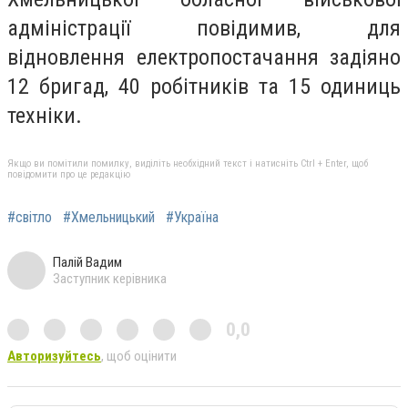
адміністрації повідимив, для
відновлення електропостачання задіяно
12 бригад, 40 робітників та 15 одиниць
техніки.
Якщо ви помітили помилку, виділіть необхідний текст і натисніть Ctrl + Enter, щоб
повідомити про це редакцію
#світло
#Хмельницький
#Україна
Палій Вадим
Заступник керівника
0,0
Авторизуйтесь
, щоб оцінити