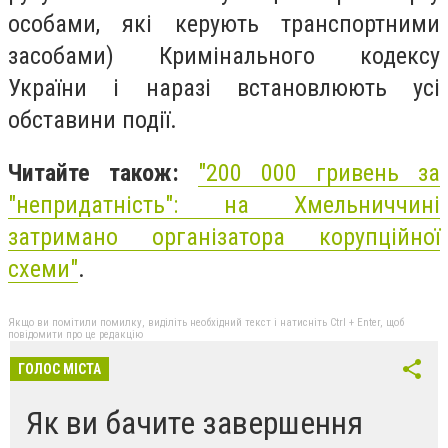
особами, які керують транспортними
засобами) Кримінального кодексу
України і наразі встановлюють усі
обставини події.
Читайте також:
"
200 000 гривень за
"непридатність": на Хмельниччині
затримано організатора корупційної
схеми"
.
Якщо ви помітили помилку, виділіть необхідний текст і натисніть Ctrl + Enter, щоб
повідомити про це редакцію
ГОЛОС МІСТА
Як ви бачите завершення