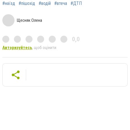
#наїзд
#пішохід
#водій
#втеча
#ДТП
Щесняк Олена
0,0
Авторизуйтесь
, щоб оцінити