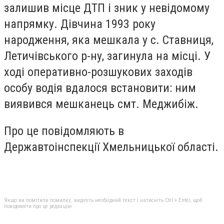
залишив місце ДТП і зник у невідомому
напрямку. Дівчина 1993 року
народження, яка мешкала у с. Ставниця,
Летичівського р-ну, загинула на місці. У
ході оперативно-розшукових заходів
особу водія вдалося встановити: ним
виявився мешканець смт. Меджибіж.
Про це повідомляють в
Державтоінспекції Хмельницької області.
Якщо ви помітили помилку, виділіть необхідний текст і натисніть Ctrl + Enter, щоб
повідомити про це редакцію