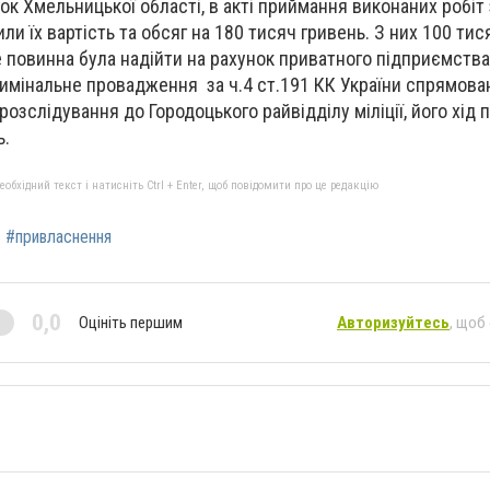
ок Хмельницької області, в акті приймання виконаних робіт
и їх вартість та обсяг на 180 тисяч гривень. З них 100 тис
 повинна була надійти на рахунок приватного підприємства
имінальне провадження за ч.4 ст.191 КК України спрямова
озслідування до Городоцького райвідділу міліції, його хід
ь.
бхідний текст і натисніть Ctrl + Enter, щоб повідомити про це редакцію
#привласнення
0,0
Оцініть першим
Авторизуйтесь
, щоб