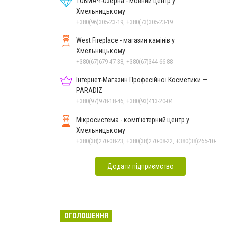
ТОВМАЧ-Озерна - мовний центр у
Хмельницькому
+380(96)305-23-19, +380(73)305-23-19
West Fireplace - магазин камінів у
Хмельницькому
+380(67)679-47-38, +380(67)344-66-88
Інтернет-Магазин Професійної Косметики —
PARADIZ
+380(97)978-18-46, +380(93)413-20-04
Мікросистема - комп’ютерний центр у
Хмельницькому
+380(38)270-08-23, +380(38)270-08-22, +380(38)265-10-45, +380(38)276-40-56
Додати підприємство
ОГОЛОШЕННЯ