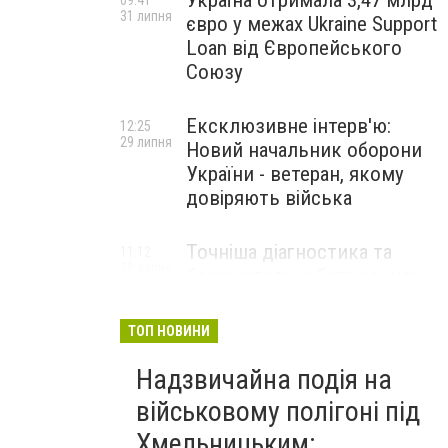
Україна отримала 3,47 млрд
09:41
31 липня
євро у межах Ukraine Support
Loan від Європейського
Союзу
Ексклюзивне інтерв'ю:
12:25
29 липня
Новий начальник оборони
України - ветеран, якому
довіряють війська
Точніша діагностика та
11:12
28 липня
безкоштовні обстеження: у
Хмельницькому
протипухлинному центрі
ТОП НОВИНИ
запрацював новий
томограф
Надзвичайна подія на
військовому полігоні під
Паперовий флот замість
23:42
Хмельницьким:
27 липня