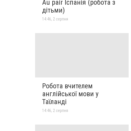
Au pair Іспанія (робота з
дітьми)
14:46, 2 серпня
Робота вчителем
англійської мови у
Таїланді
14:46, 2 серпня