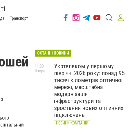
ті
ода
Транспорт
ОСТАННІ НОВИНИ
рошей
Укртелеком у першому
11:00
Вчора
півріччі 2026 року: понад 95
тисяч кілометрів оптичної
мережі, масштабна
модернізація
 з
інфраструктури та
зростання нових оптичних
підключень
ього
НОВИНИ КОМПАНІЙ
капітальний