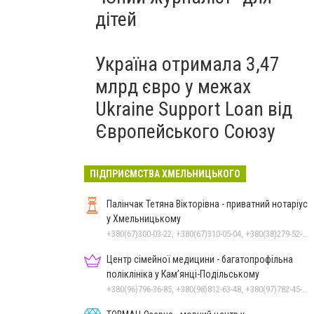
дітей
Україна отримала 3,47
млрд євро у межах
Ukraine Support Loan від
Європейського Союзу
ПІДПРИЄМСТВА ХМЕЛЬНИЦЬКОГО
Палінчак Тетяна Вікторівна - приватний нотаріус
у Хмельницькому
+380(67)300-03-22, +380(67)310-05-04, +380(38)279-52-33
Центр сімейної медицини - багатопрофільна
поліклініка у Кам’янці-Подільському
+380(96)796-36-85, +380(98)812-63-48, +380(97)782-45-70