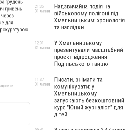
 за грудень
Надзвичайна подія на
21:35
яч гривень
31 липня
військовому полігоні під
 через
Хмельницьким: хронологія
не для
та наслідки
 прокуратурою
У Хмельницькому
12:01
31 липня
презентували масштабний
проєкт відродження
Подільського танцю
Писати, знімати та
11:37
31 липня
 оцінити
комунікувати: у
Хмельницькому
запускають безкоштовний
курс "Юний журналіст" для
дітей