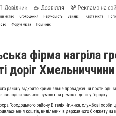
Довідник
Дозвілля
Реклама на сай
риємство
Оголошення
Нерухомість
Вакансії
Карта міста
Пог
Мото
Форум міста
Помічник
ьська фірма нагріла г
ті доріг Хмельниччини
го району відкрито кримінальне провадження проти однієї
 заволоділа значною сумою при ремонті доріг у Городку.
ора Городоцького району Віталія Чижика, службові особи ц
ивласнення коштів, виділених із державного бюджету на 