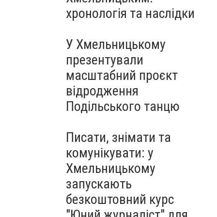
Чорноморського: як реальні
хронологія та наслідки
втрати Росії перетворилися
на дитячу аплікацію
У Хмельницькому
презентували
масштабний проєкт
відродження
Подільського танцю
Писати, знімати та
комунікувати: у
Хмельницькому
запускають
безкоштовний курс
"Юний журналіст" для