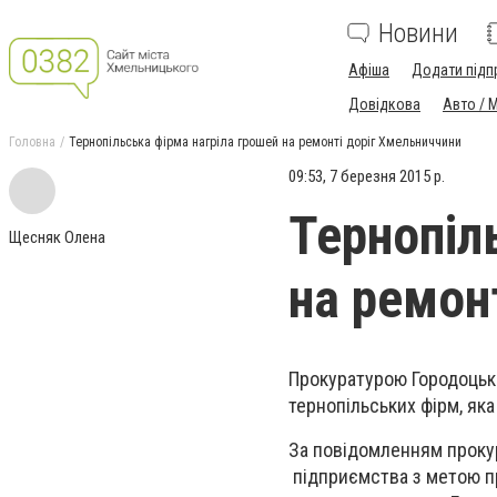
Новини
Афіша
Додати підп
Довідкова
Авто / 
Головна
Тернопільська фірма нагріла грошей на ремонті доріг Хмельниччини
09:53, 7 березня 2015 р.
Тернопіл
Щесняк Олена
на ремон
Прокуратурою Городоцько
тернопільських фірм, яка
За повідомленням прокур
підприємства з метою пр