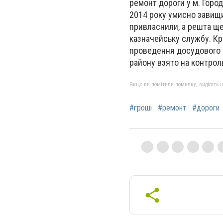
ремонт дороги у м. Город
2014 року умисно завищил
привласнили, а решта ще
казначейську службу. Кр
проведення досудового р
району взято на контрол
Якщо ви помітили помилку, виділіть нео
#гроші
#ремонт
#дороги