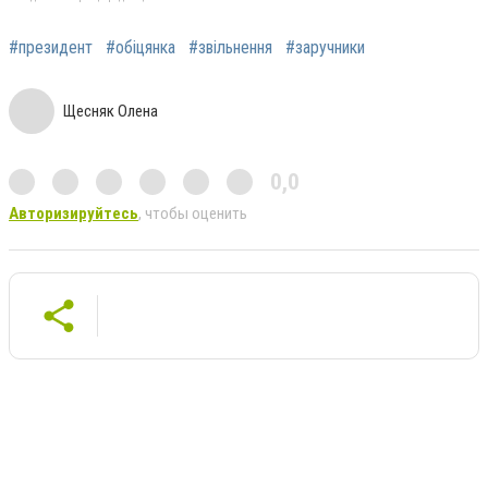
#президент
#обіцянка
#звільнення
#заручники
Щесняк Олена
0,0
Авторизируйтесь
, чтобы оценить