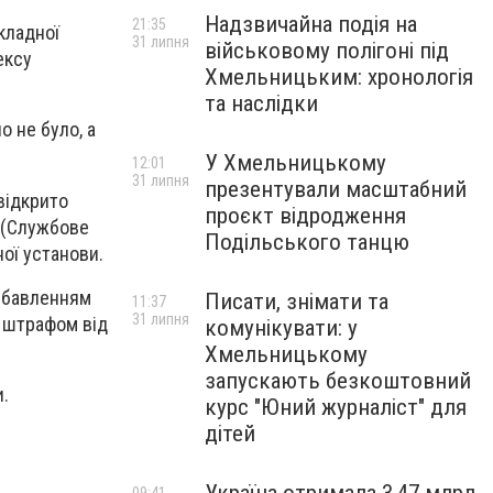
Надзвичайна подія на
21:35
кладної
31 липня
військовому полігоні під
ексу
Хмельницьким: хронологія
та наслідки
 не було, а
У Хмельницькому
12:01
31 липня
презентували масштабний
відкрито
проєкт відродження
 (Службове
Подільського танцю
ої установи.
озбавленням
Писати, знімати та
11:37
31 липня
і штрафом від
комунікувати: у
Хмельницькому
запускають безкоштовний
и.
курс "Юний журналіст" для
дітей