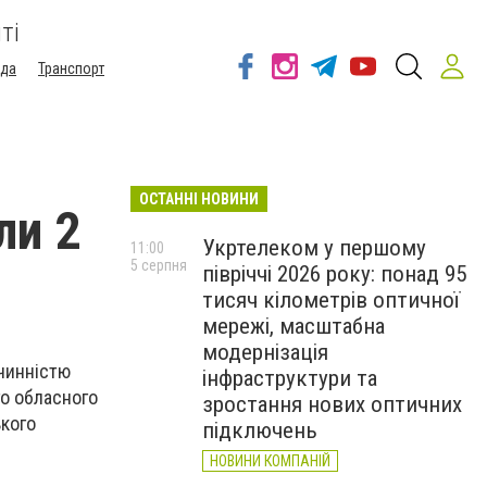
ті
ода
Транспорт
ОСТАННІ НОВИНИ
ли 2
Укртелеком у першому
11:00
5 серпня
півріччі 2026 року: понад 95
тисяч кілометрів оптичної
мережі, масштабна
модернізація
чинністю
інфраструктури та
о обласного
зростання нових оптичних
ького
підключень
НОВИНИ КОМПАНІЙ