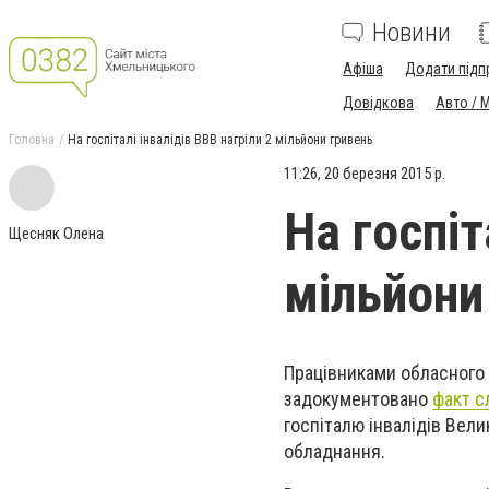
Новини
Афіша
Додати підп
Довідкова
Авто / 
Головна
На госпіталі інвалідів ВВВ нагріли 2 мільйони гривень
11:26, 20 березня 2015 р.
На госпіт
Щесняк Олена
мільйони
Працівниками обласного
задокументовано
факт с
госпіталю інвалідів Вел
обладнання.