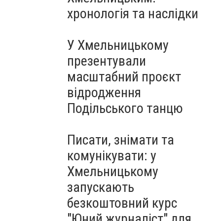
Чорноморського: як реальні
хронологія та наслідки
втрати Росії перетворилися
на дитячу аплікацію
У Хмельницькому
презентували
масштабний проєкт
відродження
Подільського танцю
Писати, знімати та
комунікувати: у
Хмельницькому
запускають
безкоштовний курс
"Юний журналіст" для