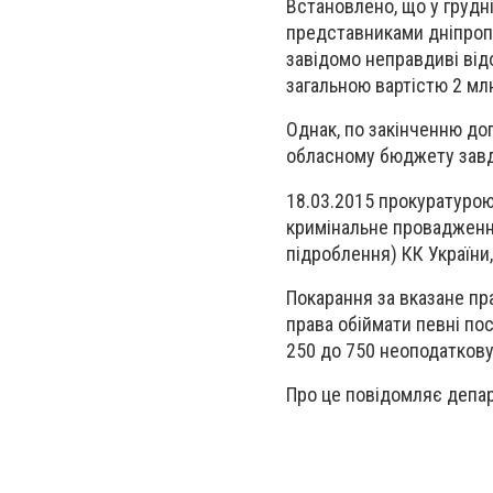
Встановлено, що у грудн
представниками дніпропе
завідомо неправдиві від
загальною вартістю 2 млн
Однак, по закінченню до
обласному бюджету завда
18.03.2015 прокуратурою
кримінальне провадження
підроблення) КК України
Покарання за вказане пр
права обіймати певні пос
250 до 750 неоподаткову
Про це повідомляє депар