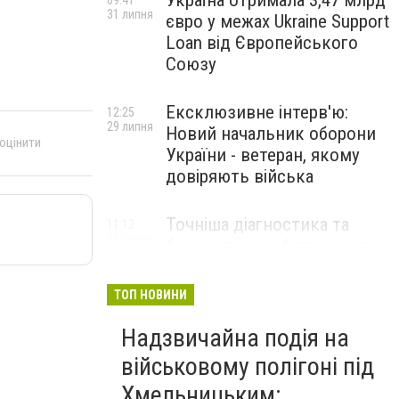
Україна отримала 3,47 млрд
09:41
31 липня
євро у межах Ukraine Support
Loan від Європейського
Союзу
Ексклюзивне інтерв'ю:
12:25
29 липня
Новий начальник оборони
 оцінити
України - ветеран, якому
довіряють війська
Точніша діагностика та
11:12
28 липня
безкоштовні обстеження: у
Хмельницькому
протипухлинному центрі
ТОП НОВИНИ
запрацював новий
томограф
Надзвичайна подія на
військовому полігоні під
Паперовий флот замість
23:42
Хмельницьким:
27 липня