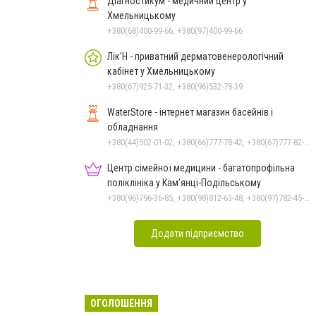
Діагностикум - медичний центр у
Хмельницькому
+380(68)400-99-66, +380(97)400-99-66
Лік'Н - приватний дерматовенерологічний
кабінет у Хмельницькому
+380(67)925-71-32, +380(96)532-78-39
WaterStore - інтернет магазин басейнів і
обладнання
+380(44)502-01-02, +380(66)777-78-42, +380(67)777-82-19, +380(67)890-80-80, +380(73)890-80-80, +380(44)502-01-03
Центр сімейної медицини - багатопрофільна
поліклініка у Кам’янці-Подільському
+380(96)796-36-85, +380(98)812-63-48, +380(97)782-45-70
Додати підприємство
ОГОЛОШЕННЯ