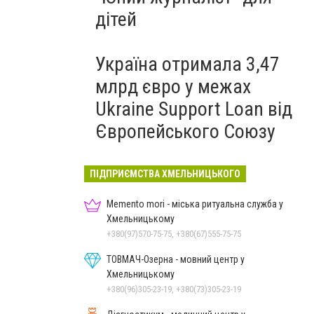
дітей
Україна отримала 3,47
млрд євро у межах
Ukraine Support Loan від
Європейського Союзу
ПІДПРИЄМСТВА ХМЕЛЬНИЦЬКОГО
Memento mori - міська ритуальна служба у
Хмельницькому
+380(97)570-75-75, +380(67)555-75-75
ТОВМАЧ-Озерна - мовний центр у
Хмельницькому
+380(96)305-23-19, +380(73)305-23-19