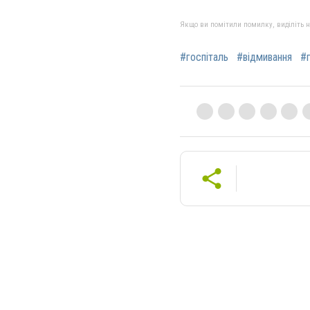
Якщо ви помітили помилку, виділіть нео
#госпіталь
#відмивання
#