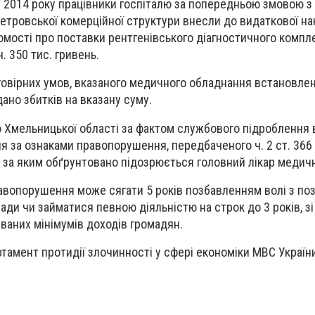
і 2014 року працівники госпіталю за попередньою змовою з
тровської комерційної структури внесли до видаткової на
омості про поставки рентгенівського діагностичного компл
. 350 тис. гривень.
говірних умов, вказаного медичного обладнання встановлено
но збитків на вказану суму.
 Хмельницької області за фактом службового підроблення 
 за ознаками правопорушення, передбаченого ч. 2 ст. 366
, за яким обґрунтовано підозрюється головний лікар медичн
авопорушення може сягати 5 років позбавленням волі з п
ади чи займатися певною діяльністю на строк до 3 років, з
ваних мінімумів доходів громадян.
тамент протидії злочинності у сфері економіки МВС Україн