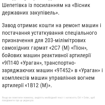
Шепетівка із посиланням на «Вісник
державних закупівель».
Завод отримає кошти на ремонт машин і
постачання устаткування спеціального
призначення для 203-мілімітрових
самохідних гармат «2С7 (М) «Піон»,
бойових машин реактивної артилерії
«9П140 «Ураган», транспортно-
заряджаючих машин «9Т452» в «Ураган» і
комплексів машин управління вогнем
артилерії «1В12 (М)».
Якщо ви помітили помилку, виділіть необхідний текст і натисніть Ctrl + Enter, щоб
повідомити про це редакцію