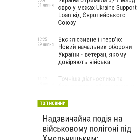
Україна отримала 3,47 млрд
09:41
31 липня
євро у межах Ukraine Support
Loan від Європейського
Союзу
Ексклюзивне інтерв'ю:
12:25
29 липня
Новий начальник оборони
України - ветеран, якому
довіряють війська
Точніша діагностика та
11:12
28 липня
безкоштовні обстеження: у
Хмельницькому
протипухлинному центрі
ТОП НОВИНИ
запрацював новий
томограф
Надзвичайна подія на
військовому полігоні під
Паперовий флот замість
23:42
Хмельницьким:
27 липня