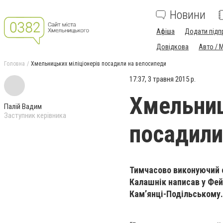
Новини
Афіша
Додати підп
Довідкова
Авто / 
Головна
Хмельницьких міліціонерів посадили на велосипеди
17:37, 3 травня 2015 р.
Хмельниц
Палій Вадим
Заступник керівника
посадили
Тимчасово виконуючий о
Калашнік написав у Фей
Кам’янці-Подільському.