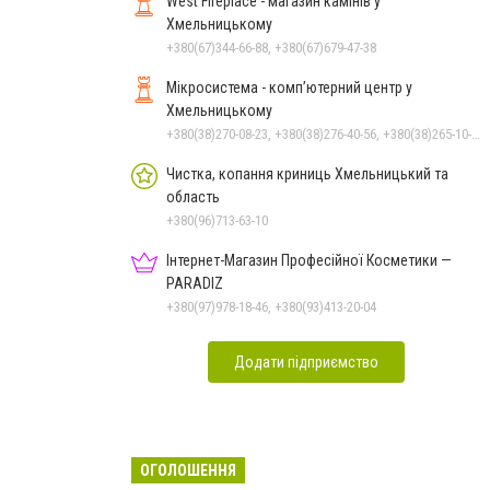
West Fireplace - магазин камінів у
Хмельницькому
+380(67)344-66-88, +380(67)679-47-38
Мікросистема - комп’ютерний центр у
Хмельницькому
+380(38)270-08-23, +380(38)276-40-56, +380(38)265-10-45, +380(38)270-08-22
Чистка, копання криниць Хмельницький та
область
+380(96)713-63-10
Інтернет-Магазин Професійної Косметики —
PARADIZ
+380(97)978-18-46, +380(93)413-20-04
Додати підприємство
ОГОЛОШЕННЯ