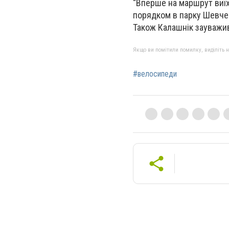
“Вперше на маршрут виїх
порядком в парку Шевченк
Також Калашнік зауважив
Якщо ви помітили помилку, виділіть нео
#велосипеди