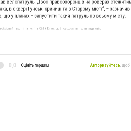
ав велопатруль. Двоє правоохоронців на роверах стежитим
а, в сквері Гунські криниці та в Старому місті”, – зазначив 
, що у планах – запустити такий патруль по всьому місту.
бхідний текст і натисніть Ctrl + Enter, щоб повідомити про це редакцію
0,0
Оцініть першим
Авторизуйтесь
, щоб