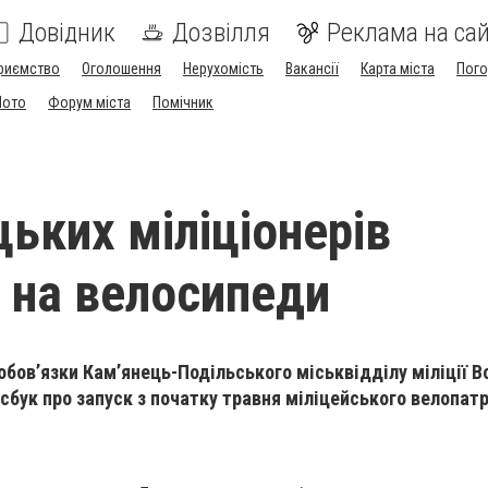
Довідник
Дозвілля
Реклама на сай
риємство
Оголошення
Нерухомість
Вакансії
Карта міста
Пог
Мото
Форум міста
Помічник
ьких міліціонерів
 на велосипеди
бов’язки Кам’янець-Подільського міськвідділу міліції 
сбук про запуск з початку травня міліцейського велопатр