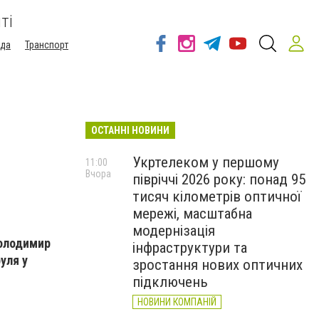
ті
ода
Транспорт
ОСТАННІ НОВИНИ
Укртелеком у першому
11:00
Вчора
півріччі 2026 року: понад 95
тисяч кілометрів оптичної
мережі, масштабна
модернізація
Володимир
інфраструктури та
уля у
зростання нових оптичних
підключень
НОВИНИ КОМПАНІЙ