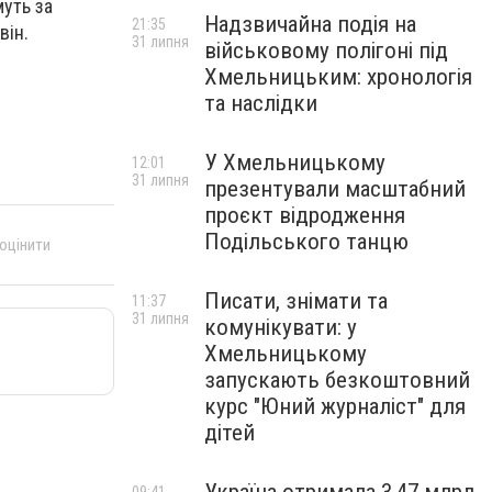
уть за
Надзвичайна подія на
21:35
він.
31 липня
військовому полігоні під
Хмельницьким: хронологія
та наслідки
У Хмельницькому
12:01
31 липня
презентували масштабний
проєкт відродження
Подільського танцю
 оцінити
Писати, знімати та
11:37
31 липня
комунікувати: у
Хмельницькому
запускають безкоштовний
курс "Юний журналіст" для
дітей