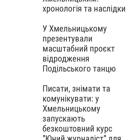
Чорноморського: як реальні
хронологія та наслідки
втрати Росії перетворилися
на дитячу аплікацію
У Хмельницькому
презентували
масштабний проєкт
відродження
Подільського танцю
Писати, знімати та
комунікувати: у
Хмельницькому
запускають
безкоштовний курс
"Юний журналіст" для