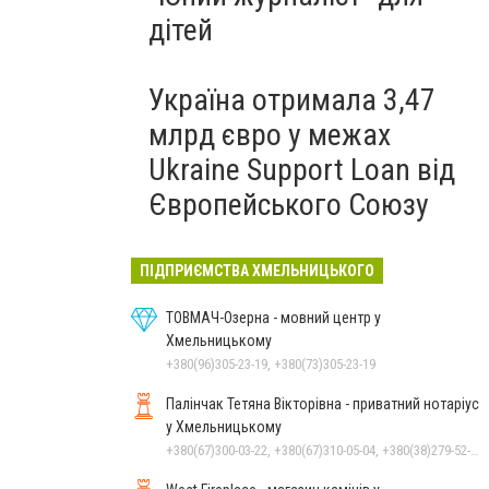
дітей
Україна отримала 3,47
млрд євро у межах
Ukraine Support Loan від
Європейського Союзу
ПІДПРИЄМСТВА ХМЕЛЬНИЦЬКОГО
ТОВМАЧ-Озерна - мовний центр у
Хмельницькому
+380(96)305-23-19, +380(73)305-23-19
Палінчак Тетяна Вікторівна - приватний нотаріус
у Хмельницькому
+380(67)300-03-22, +380(67)310-05-04, +380(38)279-52-33