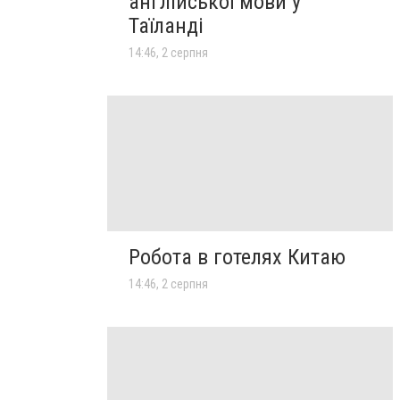
англійської мови у
Таїланді
14:46, 2 серпня
Робота в готелях Китаю
14:46, 2 серпня