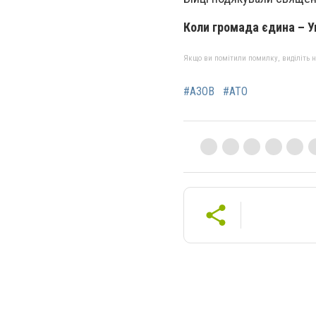
Коли громада єдина – У
Якщо ви помітили помилку, виділіть нео
#АЗОВ
#АТО