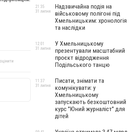
Надзвичайна подія на
21:35
31 липня
військовому полігоні під
Хмельницьким: хронологія
та наслідки
У Хмельницькому
12:01
31 липня
презентували масштабний
проєкт відродження
 оцінити
Подільського танцю
Писати, знімати та
11:37
31 липня
комунікувати: у
Хмельницькому
запускають безкоштовний
курс "Юний журналіст" для
дітей