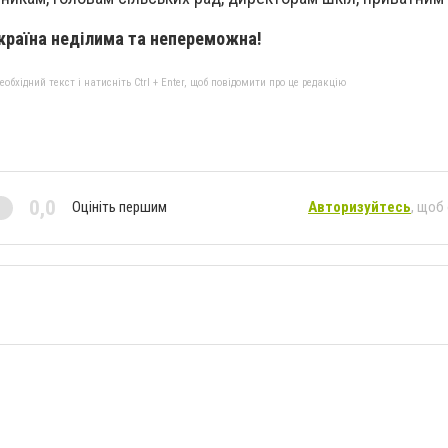
країна неділима та непереможна!
бхідний текст і натисніть Ctrl + Enter, щоб повідомити про це редакцію
0,0
Оцініть першим
Авторизуйтесь
, щоб