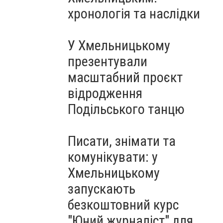
Чорноморського: як реальні
хронологія та наслідки
втрати Росії перетворилися
на дитячу аплікацію
У Хмельницькому
презентували
масштабний проєкт
відродження
Подільського танцю
Писати, знімати та
комунікувати: у
Хмельницькому
запускають
безкоштовний курс
"Юний журналіст" для