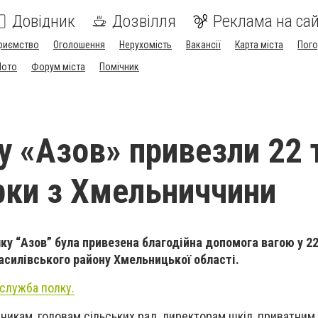
Довідник
Дозвілля
Реклама на сай
риємство
Оголошення
Нерухомість
Вакансії
Карта міста
Пог
Мото
Форум міста
Помічник
у «Азов» привезли 22 
рки з Хмельниччини
ку “Азов” була привезена благодійна допомога вагою у 22
силівського району Хмельницької області.
служба полку.
никам, головам сільських рад, директорам шкіл, приватним