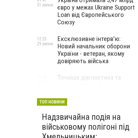
Україна отримала 3,47 млрд
09:41
31 липня
євро у межах Ukraine Support
Loan від Європейського
Союзу
Ексклюзивне інтерв'ю:
12:25
29 липня
Новий начальник оборони
України - ветеран, якому
довіряють війська
Точніша діагностика та
11:12
28 липня
безкоштовні обстеження: у
Хмельницькому
протипухлинному центрі
ТОП НОВИНИ
запрацював новий
томограф
Надзвичайна подія на
військовому полігоні під
Паперовий флот замість
23:42
Хмельницьким:
27 липня