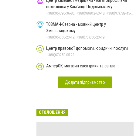
Центр сімейної медицини - багатопрофільна
поліклініка у Кам’янці-Подільському
+380(96)796-36-85, +380(98)812-63-48, +380(97)782-45-70
ТОВМАЧ-Озерна - мовний центр у
Хмельницькому
+380(96)305-23-19, +380(73)305-23-19
Центр правової допомоги, юридичні послуги
+380(67)259-05-22
АмперОК, магазин електрики та світла
Додати підприємство
ОГОЛОШЕННЯ