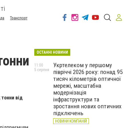
ті
ода
Транспорт
ОСТАННІ НОВИНИ
тонни
Укртелеком у першому
11:00
5 серпня
півріччі 2026 року: понад 95
тисяч кілометрів оптичної
мережі, масштабна
модернізація
 тонни від
інфраструктури та
зростання нових оптичних
підключень
НОВИНИ КОМПАНІЙ
 підприємцям.