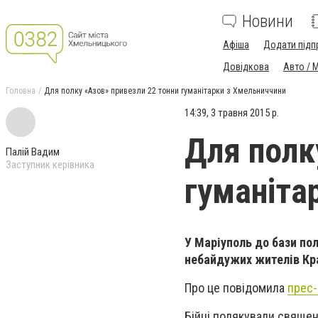
Новини
Афіша
Додати підп
Довідкова
Авто / 
Головна
Для полку «Азов» привезли 22 тонни гуманітарки з Хмельниччини
14:39, 3 травня 2015 р.
Для полк
Палій Вадим
Заступник керівника
гуманіта
У Маріуполь до бази пол
небайдужих жителів Кра
Про це повідомила
прес-
Бійці подякували священ