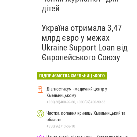
дітей
Україна отримала 3,47
млрд євро у межах
Ukraine Support Loan від
Європейського Союзу
ПІДПРИЄМСТВА ХМЕЛЬНИЦЬКОГО
Діагностикум - медичний центр у
Хмельницькому
+380(68)400-99-66, +380(97)400-99-66
Чистка, копання криниць Хмельницький та
область
+380(96)713-63-10