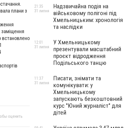
остачання.
Надзвичайна подія на
21:35
увала плани з
31 липня
військовому полігоні під
Хмельницьким: хронологія
еження
та наслідки
а заміщення
ло встановлено
У Хмельницькому
12:01
П
31 липня
презентували масштабний
4
проєкт відродження
Подільського танцю
аспортів
Писати, знімати та
11:37
31 липня
комунікувати: у
Хмельницькому
запускають безкоштовний
курс "Юний журналіст" для
дітей
тобы оценить