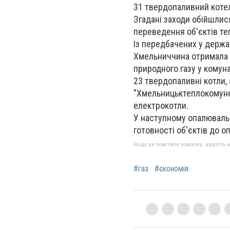
31 твердопаливний котел
Згадані заходи обійшлис
переведення об'єктів те
Із передбачених у держа
Хмельниччина отримала 1
природного газу у комун
23 твердопаливні котли,
"Хмельницьктеплокомуне
електрокотли.
У наступному опалюваль
готовності об'єктів до 
Якщо ви помітили помилку, виділіть нео
#газ
#єкономія