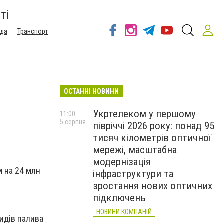
ті
ода
Транспорт
ОСТАННІ НОВИНИ
Укртелеком у першому
11:00
5 серпня
півріччі 2026 року: понад 95
тисяч кілометрів оптичної
мережі, масштабна
модернізація
 на 24 млн
інфраструктури та
зростання нових оптичних
підключень
НОВИНИ КОМПАНІЙ
идів палива