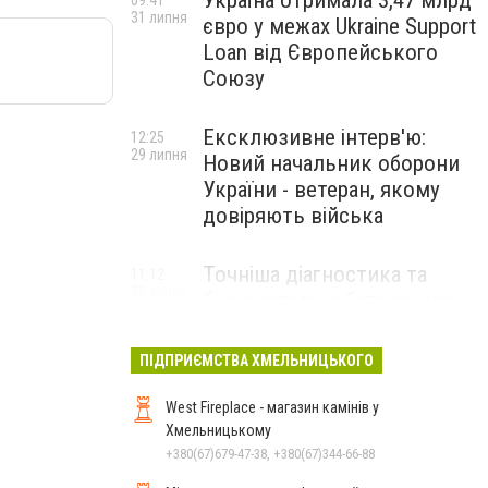
Україна отримала 3,47 млрд
09:41
31 липня
євро у межах Ukraine Support
Loan від Європейського
Союзу
Ексклюзивне інтерв'ю:
12:25
29 липня
Новий начальник оборони
України - ветеран, якому
довіряють війська
Точніша діагностика та
11:12
28 липня
безкоштовні обстеження: у
Хмельницькому
протипухлинному центрі
ПІДПРИЄМСТВА ХМЕЛЬНИЦЬКОГО
запрацював новий
томограф
West Fireplace - магазин камінів у
Хмельницькому
+380(67)679-47-38, +380(67)344-66-88
Паперовий флот замість
23:42
27 липня