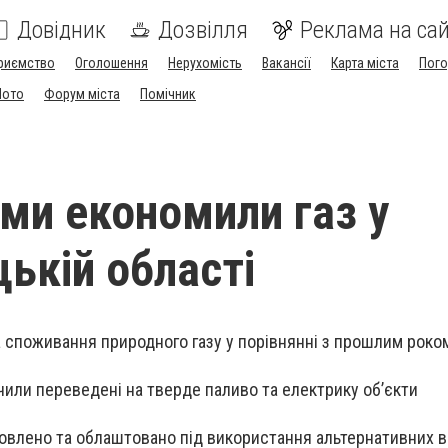
Довідник
Дозвілля
Реклама на сай
риємство
Оголошення
Нерухомість
Вакансії
Карта міста
Пог
Мото
Форум міста
Помічник
ими економили газ у
ькій області
споживання природного газу у порівнянні з прошлим роком
чили переведені на тверде паливо та електрику об’єкти
ановлено та облаштовано під використання альтернативних в