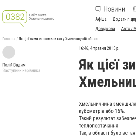
Новини
Афіша
Додати підп
Довідкова
Авто / 
Головна
Як цієї зими економили газ у Хмельницькій області
16:46, 4 травня 2015 р.
Як цієї з
Палій Вадим
Заступник керівника
Хмельниц
Хмельниччина зменшила 
кубометрів або 16%.
Такий результат забезпе
теплопостачання.
Так, в області було вст