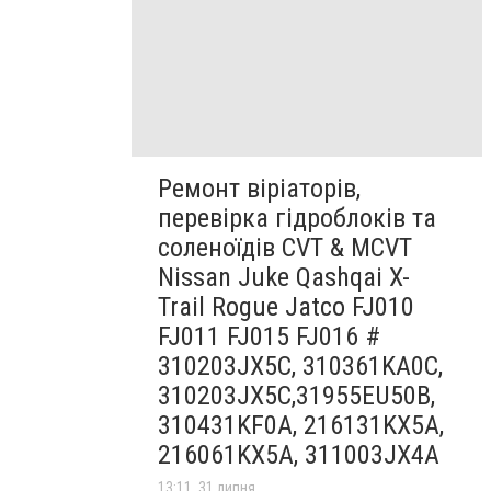
Ремонт віріаторів,
перевірка гідроблоків та
соленоїдів CVT & MCVT
Nissan Juke Qashqai X-
Trail Rogue Jatco FJ010
FJ011 FJ015 FJ016 #
310203JX5C, 310361KA0C,
310203JX5C,31955EU50B,
310431KF0A, 216131KX5A,
216061KX5A, 311003JX4A
13:11, 31 липня