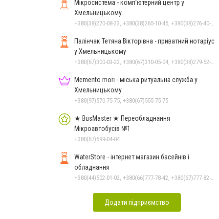
Чорноморського: як реальні
Мікросистема - комп’ютерний центр у
втрати Росії перетворилися
Хмельницькому
на дитячу аплікацію
+380(38)270-08-23, +380(38)265-10-45, +380(38)276-40-56, +380(38)270-08-22
Палінчак Тетяна Вікторівна - приватний нотаріус
у Хмельницькому
+380(67)300-03-22, +380(67)310-05-04, +380(38)279-52-33
Memento mori - міська ритуальна служба у
Хмельницькому
+380(97)570-75-75, +380(67)555-75-75
★ BusMaster ★ Переобладнання
Мікроавтобусів №1
+380(67)599-04-04
WaterStore - інтернет магазин басейнів і
обладнання
+380(44)502-01-02, +380(66)777-78-42, +380(67)777-82-19, +380(67)890-80-80, +380(73)890-80-80, +380(44)502-01-03
Додати підприємство