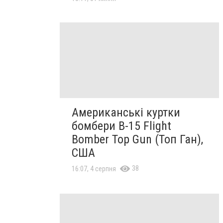
Американські куртки
бомбери B-15 Flight
Bomber Top Gun (Топ Ган),
США
38
16:07, 4 серпня