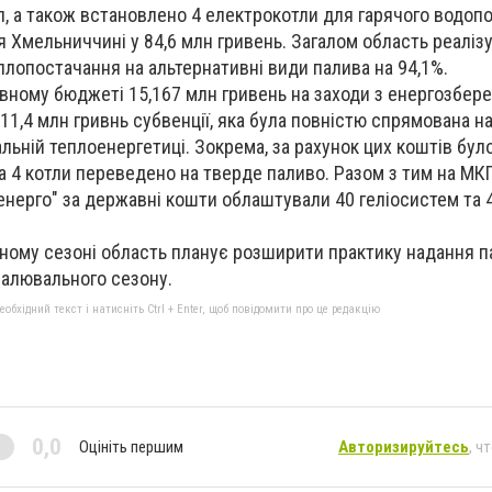
, а також встановлено 4 електрокотли для гарячого водоп
я Хмельниччині у 84,6 млн гривень. Загалом область реаліз
плопостачання на альтернативні види палива на 94,1%.
вному бюджеті 15,167 млн гривень на заходи з енергозбер
1,4 млн гривнь субвенції, яка була повністю спрямована н
альній теплоенергетиці. Зокрема, за рахунок цих коштів бу
 а 4 котли переведено на тверде паливо. Разом з тим на МК
нерго" за державні кошти облаштували 40 геліосистем та 
ному сезоні область планує розширити практику надання п
опалювального сезону.
бхідний текст і натисніть Ctrl + Enter, щоб повідомити про це редакцію
0,0
Оцініть першим
Авторизируйтесь
, ч