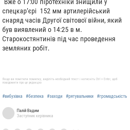
Вже о 17:00 піротехніки знищили у
спецкар’єрі 152 мм артилерійський
снаряд часів Другої світової війни, який
був виявлений о 14:25 в м.
Старокостянтинів під час проведення
земляних робіт.
Якщо ви помітили помилку, виділіть необхідний текст і натисніть Ctrl + Enter, щоб
повідомити про це редакцію
#вибухівка
#безпека
#заходи
#рятувальники
#громадськість
Палій Вадим
Заступник керівника