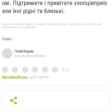
ові. Підтримати і привітати хлопцівприїх
али їхні рідні та близькі.
Якщо ви помітили помилку, виділіть необхідний текст і натисніть Ctrl + Enter, щоб
повідомити про це редакцію
#умвс
Палій Вадим
Заступник керівника
0,0
Авторизуйтесь
, щоб оцінити