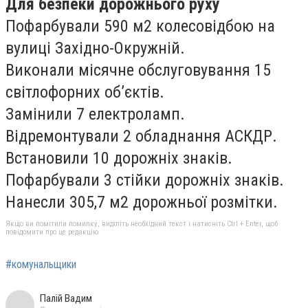
Для безпеки дорожнього руху
Пофарбували 590 м2 колесовідбою на
вулиці Західно-Окружній.
Виконали місячне обслуговування 15
світлофорних об’єктів.
Замінили 7 електроламп.
Відремонтували 2 обладнання АСКДР.
Встановили 10 дорожніх знаків.
Пофарбували 3 стійки дорожніх знаків.
Нанесли 305,7 м2 дорожньої розмітки.
Якщо ви помітили помилку, виділіть необхідний текст і натисніть Ctrl + Enter, щоб
повідомити про це редакцію
#комунальщики
Палій Вадим