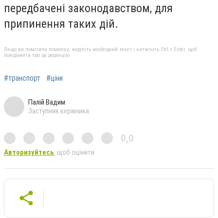
передбачені законодавством, для
припинення таких дій.
Якщо ви помітили помилку, виділіть необхідний текст і натисніть Ctrl + Enter, щоб
повідомити про це редакцію
#транспорт
#ціни
Палій Вадим
Заступник керівника
0,0
Авторизуйтесь
, щоб оцінити