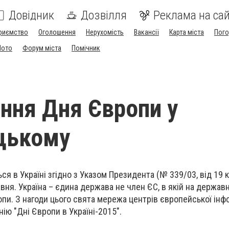
Довідник
Дозвілля
Реклама на сай
риємство
Оголошення
Нерухомість
Вакансії
Карта міста
Пог
Мото
Форум міста
Помічник
ння Дня Європи у
цькому
я в Україні згідно з Указом Президента (№ 339/03, від 19 
авня. Україна – єдина держава не член ЄС, в якій на держав
пи. З нагоди цього свята мережа центрів європейської інф
ію "Дні Європи в Україні-2015".