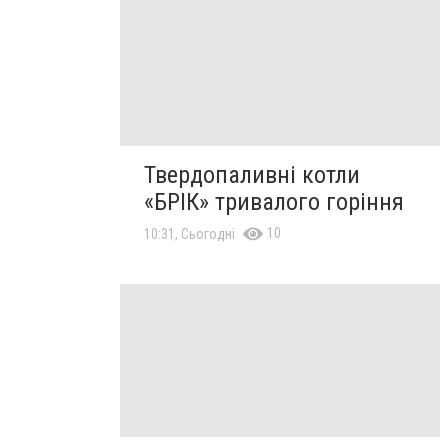
Твердопаливні котли
«БРІК» тривалого горіння
10
10:31, Сьогодні