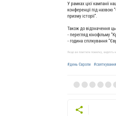
У рамках цієї кампанії н
конференції під назвою 
призму історії".
Також до відзначення цьо
- перегляд кінофільму "
- година спілкування "Єв
Якщо ви помітили помилку, виділіть нео
#день Європи
#святкування