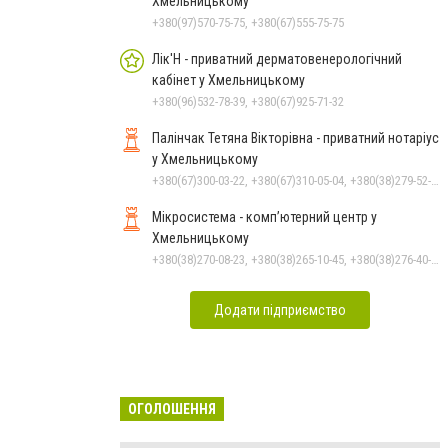
Хмельницькому
+380(97)570-75-75, +380(67)555-75-75
Лік'Н - приватний дерматовенерологічний
кабінет у Хмельницькому
+380(96)532-78-39, +380(67)925-71-32
Палінчак Тетяна Вікторівна - приватний нотаріус
у Хмельницькому
+380(67)300-03-22, +380(67)310-05-04, +380(38)279-52-33
Мікросистема - комп’ютерний центр у
Хмельницькому
+380(38)270-08-23, +380(38)265-10-45, +380(38)276-40-56, +380(38)270-08-22
Додати підприємство
ОГОЛОШЕННЯ