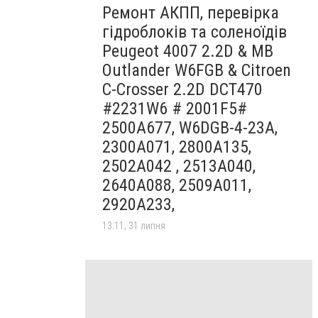
Ремонт АКПП, перевірка
гідроблоків та соленоїдів
Peugeot 4007 2.2D & MB
Outlander W6FGB & Citroen
C-Crosser 2.2D DCT470
#2231W6 # 2001F5#
2500A677, W6DGB-4-23A,
2300A071, 2800A135,
2502A042 , 2513A040,
2640A088, 2509A011,
2920A233,
13:11, 31 липня