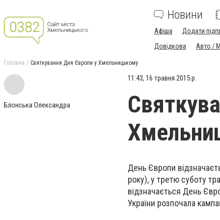
Новини
Афіша
Додати підп
Довідкова
Авто / 
Головна
Святкування Дня Європи у Хмельницькому
11:43, 16 травня 2015 р.
Святкува
Блонська Олександра
Хмельни
День Європи відзначаєтьс
року), у третю суботу тр
відзначається День Євро
України розпочала кампан