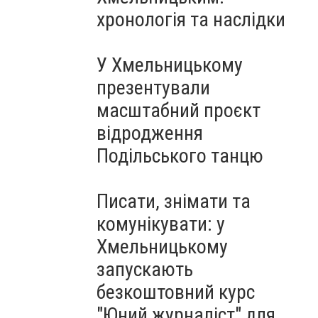
Чорноморського: як реальні
хронологія та наслідки
втрати Росії перетворилися
на дитячу аплікацію
У Хмельницькому
презентували
масштабний проєкт
відродження
Подільського танцю
Писати, знімати та
комунікувати: у
Хмельницькому
запускають
безкоштовний курс
"Юний журналіст" для