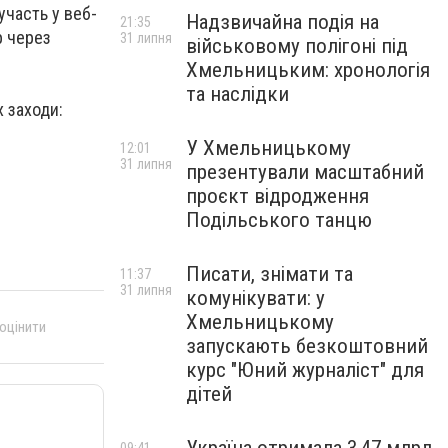
участь у веб-
Надзвичайна подія на
21:35
р через
31 липня
військовому полігоні під
Хмельницьким: хронологія
та наслідки
х заходи:
У Хмельницькому
12:01
31 липня
презентували масштабний
проєкт відродження
Подільського танцю
Писати, знімати та
11:37
31 липня
комунікувати: у
Хмельницькому
 оцінити
запускають безкоштовний
курс "Юний журналіст" для
дітей