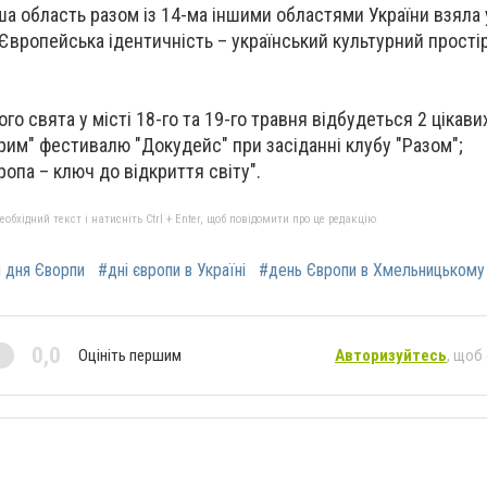
аша область разом із 14-ма іншими областями України взяла 
"Європейська ідентичність – український культурний прості
го свята у місті 18-го та 19-го травня відбудеться 2 цікави
Крим" фестивалю "Докудейс" при засіданні клубу "Разом";
ропа – ключ до відкриття світу".
бхідний текст і натисніть Ctrl + Enter, щоб повідомити про це редакцію
 дня Єворпи
#дні європи в Україні
#день Європи в Хмельницькому
0,0
Оцініть першим
Авторизуйтесь
, щоб