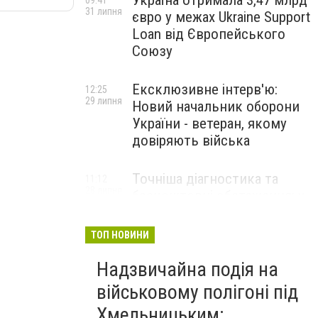
Україна отримала 3,47 млрд
09:41
31 липня
євро у межах Ukraine Support
Loan від Європейського
Союзу
Ексклюзивне інтерв'ю:
12:25
29 липня
Новий начальник оборони
України - ветеран, якому
довіряють війська
Точніша діагностика та
11:12
28 липня
безкоштовні обстеження: у
Хмельницькому
протипухлинному центрі
ТОП НОВИНИ
запрацював новий
томограф
Надзвичайна подія на
військовому полігоні під
Паперовий флот замість
23:42
Хмельницьким:
27 липня