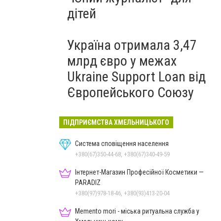
дітей
Україна отримала 3,47
млрд євро у межах
Ukraine Support Loan від
Європейського Союзу
ПІДПРИЄМСТВА ХМЕЛЬНИЦЬКОГО
Система сповіщення населення
+380(67)350-44-68, +380(67)340-49-59
Інтернет-Магазин Професійної Косметики —
PARADIZ
+380(97)978-18-46, +380(93)413-20-04
Memento mori - міська ритуальна служба у