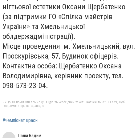
нігтьової естетики Оксани Щербатенко
(за підтримки ГО «Спілка майстрів
України» та Хмельницької
облдержадміністрації).
Місце проведення: м. Хмельницький, вул.
Проскурівська, 57, Будинок офіцерів.
Контактна особа: Щербатенко Оксана
Володимирівна, керівник проекту, тел.
098-573-23-04.
Якщо ви помітили помилку, виділіть необхідний текст і натисніть Ctrl + Enter, щоб
повідомити про це редакцію
#чемпіонат краси
Палій Вадим