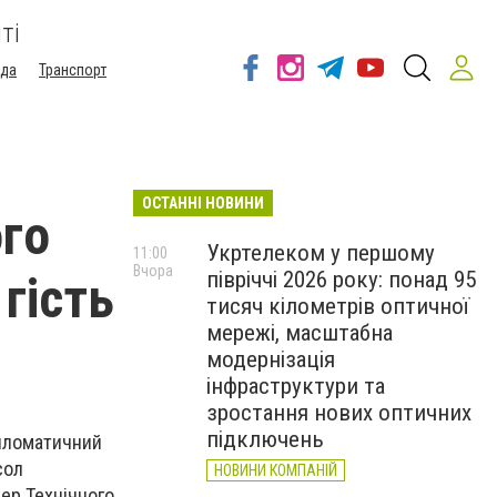
ті
ода
Транспорт
ОСТАННІ НОВИНИ
го
Укртелеком у першому
11:00
Вчора
півріччі 2026 року: понад 95
 гість
тисяч кілометрів оптичної
мережі, масштабна
модернізація
інфраструктури та
зростання нових оптичних
підключень
ипломатичний
сол
НОВИНИ КОМПАНІЙ
нер Технічного