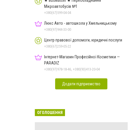
★ BusMaster ★ Переобладнання
Мікроавтобусів №1
+380(67)599-04-04
Люкс Авто - автошкола у Хмельницькому
+380(97)944-33-00
Центр правової допомоги, юридичні послуги
+380(67)259-05-22
Інтернет-Магазин Професійної Косметики —
PARADIZ
+380(97)978-18-46, +380(93)413-20-04
Додати підприємство
ОГОЛОШЕННЯ