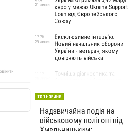
Україна отримала 3,47 млрд
09:41
31 липня
євро у межах Ukraine Support
Loan від Європейського
Союзу
Ексклюзивне інтерв'ю:
12:25
29 липня
Новий начальник оборони
України - ветеран, якому
довіряють війська
 оцінити
Точніша діагностика та
11:12
28 липня
безкоштовні обстеження: у
Хмельницькому
протипухлинному центрі
ТОП НОВИНИ
запрацював новий
томограф
Надзвичайна подія на
військовому полігоні під
Паперовий флот замість
23:42
Хмельницьким:
27 липня