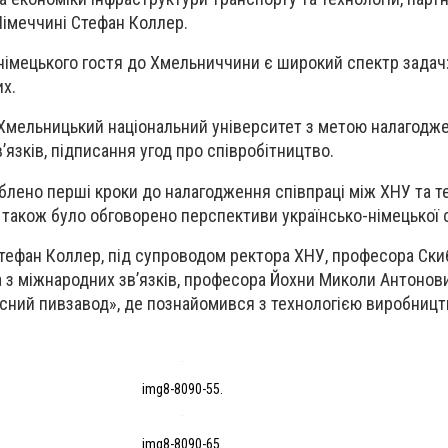
Німеччині Стефан Коллер.
імецького гостя до Хмельниччини є широкий спектр задач:
их.
 Хмельницький національний університет з метою налагодж
’язків, підписання угод про співробітництво.
роблено перші кроки до налагодження співпраці між ХНУ та т
 також було обговорено перспективи українсько-німецької с
Стефан Коллер, під супроводом ректора ХНУ, професора Ск
 з міжнародних зв’язків, професора Йохни Миколи Антонови
сний пивзавод», де познайомився з технологією виробницт
img8-8090-55.
img8-8090-65.