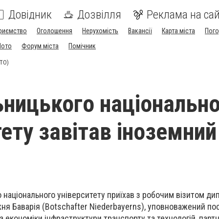
Довідник
Дозвілля
Реклама на сай
риємство
Оголошення
Нерухомість
Вакансії
Карта міста
Пог
Мото
Форум міста
Помічник
ОТО)
ницького національно
ету завітав іноземний
 національного університету приїхав з робочим візитом д
ня Баварія (Botschafter Niederbayerns), уповноважений по
а економіки інфраструктури транспорту та технологій, парт