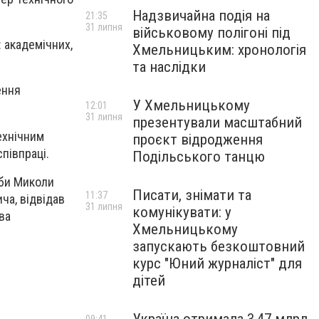
Надзвичайна подія на
21:35
31 липня
військовому полігоні під
 академічних,
Хмельницьким: хронологія
та наслідки
ення
У Хмельницькому
12:01
31 липня
презентували масштабний
ехнічним
проєкт відродження
півпраці.
Подільського танцю
иби Миколи
Писати, знімати та
11:37
ча, відвідав
31 липня
комунікувати: у
ва
Хмельницькому
запускають безкоштовний
курс "Юний журналіст" для
дітей