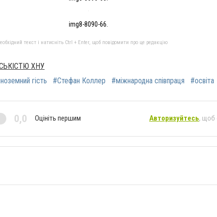
img8-8090-66.
бхідний текст і натисніть Ctrl + Enter, щоб повідомити про це редакцію
ДСЬКІСТЮ ХНУ
іноземний гість
#Стефан Коллер
#міжнародна співпраця
#освіта
0,0
Оцініть першим
Авторизуйтесь
, щоб