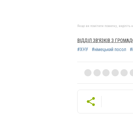
Якщо ви помітили помилку, виділіть нео
ВІДДІЛ ЗВ’ЯЗКІВ З ГРОМА
#ХНУ
#німецький посол
#