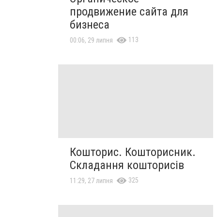
продвижение сайта для
бизнеса
113
00:06, 29 липня
Кошторис. Кошторисник.
Складання кошторисів
325
11:29, 27 липня