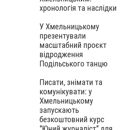
Чорноморського: як реальні
хронологія та наслідки
втрати Росії перетворилися
на дитячу аплікацію
У Хмельницькому
презентували
масштабний проєкт
відродження
Подільського танцю
Писати, знімати та
комунікувати: у
Хмельницькому
запускають
безкоштовний курс
"Юний журналіст" для