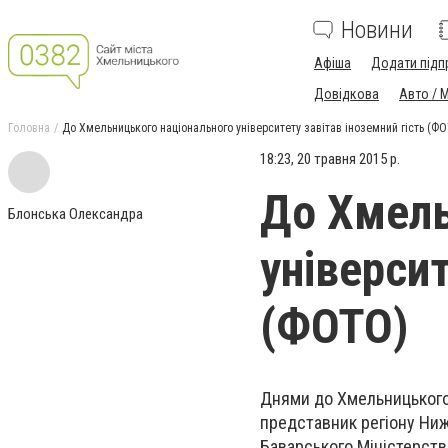
Новини
Афіша
Додати підп
Довідкова
Авто / 
Головна
До Хмельницького національного університету завітав іноземний гість (Ф
18:23, 20 травня 2015 р.
До Хмель
Блонська Олександра
університ
(ФОТО)
Днями до Хмельницького
представник регіону Ниж
Баварського Міністерств