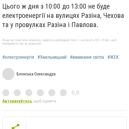
Цього ж дня з 10:00 до 13:00 не буде
електроенергії на вулицях Разіна, Чехова
та у провулках Разіна і Павлова.
Якщо ви помітили помилку, виділіть необхідний текст і натисніть Ctrl + Enter, щоб
повідомити про це редакцію
#електроенергія
#Хмельницький
#вимикання світла
#ЖЕК
Блонська Олександра
0,0
Авторизуйтесь
, щоб оцінити