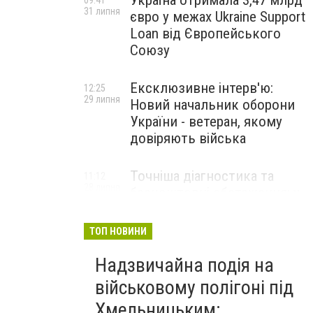
Україна отримала 3,47 млрд
09:41
31 липня
євро у межах Ukraine Support
Loan від Європейського
Союзу
Ексклюзивне інтерв'ю:
12:25
29 липня
Новий начальник оборони
України - ветеран, якому
довіряють війська
Точніша діагностика та
11:12
28 липня
безкоштовні обстеження: у
Хмельницькому
протипухлинному центрі
ТОП НОВИНИ
запрацював новий
томограф
Надзвичайна подія на
військовому полігоні під
Паперовий флот замість
23:42
Хмельницьким:
27 липня