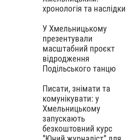
Чорноморського: як реальні
хронологія та наслідки
втрати Росії перетворилися
на дитячу аплікацію
У Хмельницькому
презентували
масштабний проєкт
відродження
Подільського танцю
Писати, знімати та
комунікувати: у
Хмельницькому
запускають
безкоштовний курс
"Юний журналіст" для