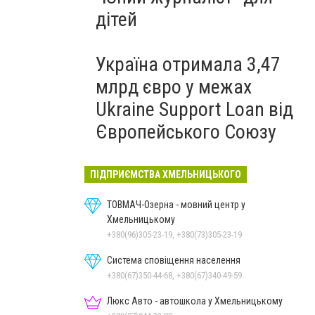
дітей
Україна отримала 3,47
млрд євро у межах
Ukraine Support Loan від
Європейського Союзу
ПІДПРИЄМСТВА ХМЕЛЬНИЦЬКОГО
ТОВМАЧ-Озерна - мовний центр у
Хмельницькому
+380(96)305-23-19, +380(73)305-23-19
Система сповіщення населення
+380(67)350-44-68, +380(67)340-49-59
Люкс Авто - автошкола у Хмельницькому