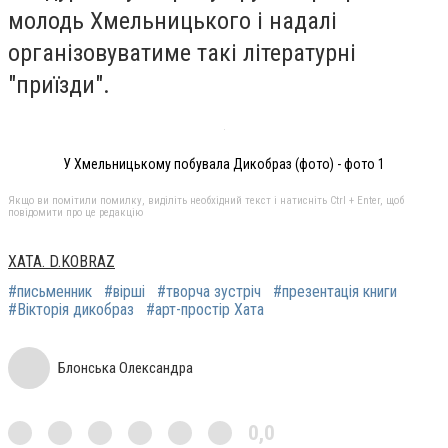
молодь Хмельницького і надалі
організовуватиме такі літературні
"приїзди".
У Хмельницькому побувала Дикобраз (фото) - фото 1
Якщо ви помітили помилку, виділіть необхідний текст і натисніть Ctrl + Enter, щоб
повідомити про це редакцію
ХАТА. D.KOBRAZ
#письменник
#вірші
#творча зустріч
#презентація книги
#Вікторія дикобраз
#арт-простір Хата
Блонська Олександра
0,0