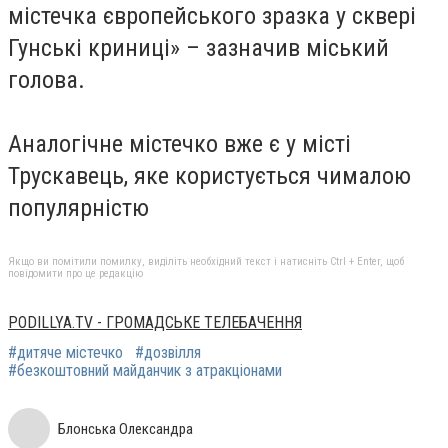
містечка європейського зразка у сквері
Гунські криниці» – зазначив міський
голова.
Аналогічне містечко вже є у місті
Трускавець, яке користується чималою
популярністю
Якщо ви помітили помилку, виділіть необхідний текст і натисніть Ctrl + Enter, щоб
повідомити про це редакцію
PODILLYA.TV - ГРОМАДСЬКЕ ТЕЛЕБАЧЕННЯ
#дитяче містечко
#дозвілля
#безкоштовний майданчик з атракціонами
Блонська Олександра