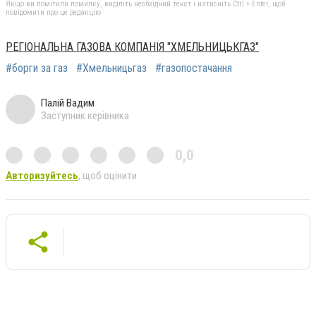
Якщо ви помітили помилку, виділіть необхідний текст і натисніть Ctrl + Enter, щоб
повідомити про це редакцію
РЕГІОНАЛЬНА ГАЗОВА КОМПАНІЯ "ХМЕЛЬНИЦЬКГАЗ"
#борги за газ
#Хмельницьгаз
#газопостачання
Палій Вадим
Заступник керівника
0,0
Авторизуйтесь
, щоб оцінити