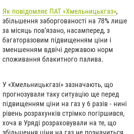
Як повідомляє ПАТ «Хмельницькгаз»
,
збільшення заборгованості на 78% лише
за місяць пов’язано, насамперед, з
багаторазовим підвищенням ціни і
зменшенням вдвічі державою норм
споживання блакитного палива.
У «Хмельницькгазі» зазначають, що
прогнозували таку ситуацію ще перед
підвищенням ціни на газ у 6 разів - нині
рівень розрахунків стрімко погіршився,
хоча в Уряді розраховували на те, що
збільшення ціни на газ не позначиться