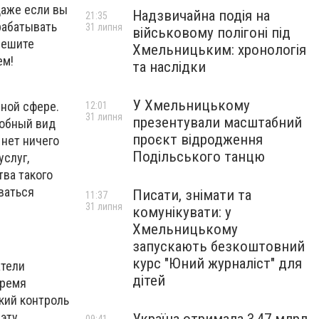
Даже если вы
Надзвичайна подія на
21:35
рабатывать
31 липня
військовому полігоні під
пешите
Хмельницьким: хронологія
ем!
та наслідки
У Хмельницькому
ной сфере.
12:01
31 липня
презентували масштабний
добный вид
проєкт відродження
 нет ничего
Подільського танцю
слуг,
тва такого
ваться
Писати, знімати та
11:37
31 липня
комунікувати: у
Хмельницькому
запускають безкоштовний
курс "Юний журналіст" для
атели
дітей
время
кий контроль
 эту