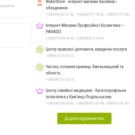
Чорноморського: як реальні
WaterStore - інтернет магазин басейнів і
 оцінити
втрати Росії перетворилися
обладнання
на дитячу аплікацію
+380(44)502-01-02, +380(66)777-78-42, +380(67)777-82-19, +380(67)890-80-80, +380(73)890-80-80, +380(44)502-01-03
Інтернет-Магазин Професійної Косметики —
PARADIZ
+380(97)978-18-46, +380(93)413-20-04
Центр правової допомоги, юридичні послуги
+380(67)259-05-22
Чистка, копання криниць Хмельницький та
область
+380(96)713-63-10
Центр сімейної медицини - багатопрофільна
поліклініка у Кам’янці-Подільському
+380(96)796-36-85, +380(98)812-63-48, +380(97)782-45-70
Додати підприємство