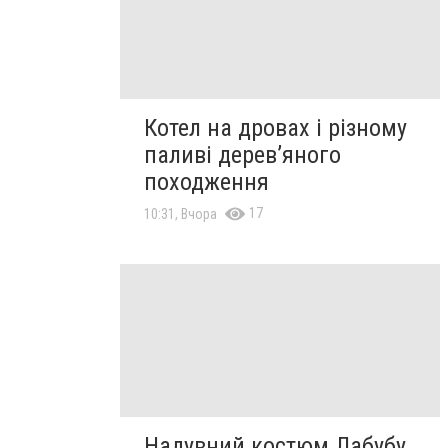
Котел на дровах і різному
паливі дерев’яного
походження
17
10:31, Вчора
Надувний костюм Лабубу