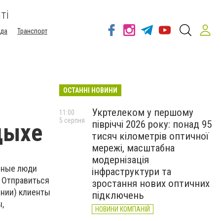
ті
ода
Транспорт
ОСТАННІ НОВИНИ
Укртелеком у першому
11:00
5 серпня
півріччі 2026 року: понад 95
дыхе
тисяч кілометрів оптичної
мережі, масштабна
модернізація
шные люди
інфраструктури та
. Отправиться
зростання нових оптичних
ании) клиенты
підключень
,
НОВИНИ КОМПАНІЙ