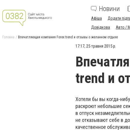
Новини
Афіша
Додати підп
Довідкова
Авто / 
Головна
Впечатляющая компания Forex trend и отзывы о желанном отдыхе
17:17, 25 травня 2015 р.
Впечатля
trend и 
Хотели бы вы когда-ниб
раскроют небольшие се
в отпуск незамедлительн
не отказывают себе в д
качественное обслужива