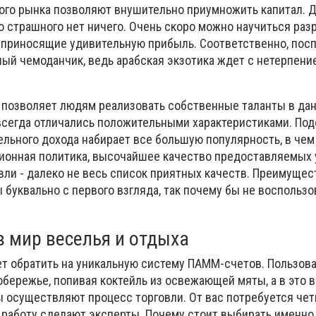
го рынка позволяют внушительно приумножить капитал. 
о страшного нет ничего. Очень скоро можно научиться раз
 приносящие удивительную прибыль. Соответственно, пос
ный чемоданчик, ведь арабская экзотика ждет с нетерпени
позволяет людям реализовать собственные таланты в дан
 всегда отличались положительными характеристиками. По
льного дохода набирает все большую популярность, в чем
ионная политика, высочайшее качество предоставляемых у
ли - далеко не весь список приятных качеств. Преимущес
буквально с первого взгляда, так почему бы не воспользо
в мир веселья и отдыха
т обратить на уникальную систему ПАММ-счетов. Пользов
обережье, попивая коктейль из освежающей мяты, а в это 
осуществляют процесс торговли. От вас потребуется чет
 работу сделают эксперты. Почему стоит выбирать именно