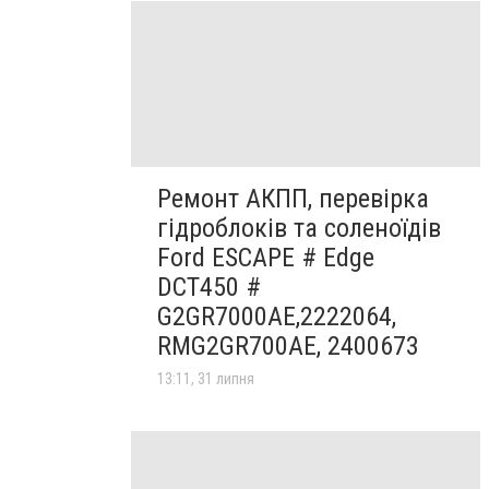
Ремонт АКПП, перевірка
гідроблоків та соленоїдів
Ford ESCAPE # Edge
DCT450 #
G2GR7000AE,2222064,
RMG2GR700AE, 2400673
13:11, 31 липня