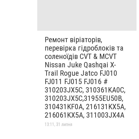
Ремонт віріаторів,
перевірка гідроблоків та
соленоїдів CVT & MCVT
Nissan Juke Qashqai X-
Trail Rogue Jatco FJ010
FJ011 FJ015 FJ016 #
310203JX5C, 310361KA0C,
310203JX5C,31955EU50B,
310431KF0A, 216131KX5A,
216061KX5A, 311003JX4A
13:11, 31 липня