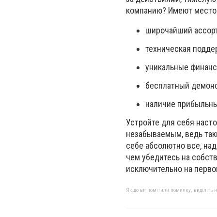
компанию? Имеют место
широчайший ассорт
техническая поддер
уникальные финанс
бесплатный демонс
наличие прибыльных
Устройте для себя наст
незабываемым, ведь так
себе абсолютно все, на
чем убедитесь на собст
исключительно на перво
Якщо ви помітили помилку, виділіть нео