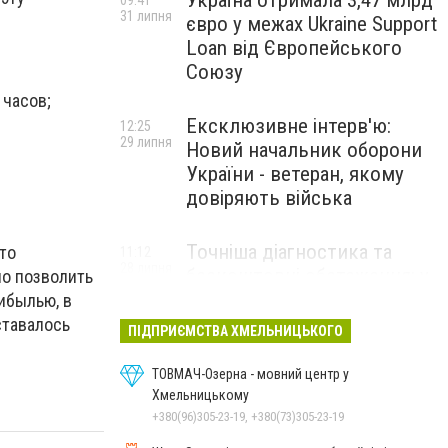
Україна отримала 3,47 млрд
09:41
31 липня
євро у межах Ukraine Support
Loan від Європейського
Союзу
 часов;
Ексклюзивне інтерв'ю:
12:25
29 липня
Новий начальник оборони
України - ветеран, якому
довіряють війська
Точніша діагностика та
то
11:12
28 липня
безкоштовні обстеження: у
о позволить
Хмельницькому
ибылью, в
протипухлинному центрі
ставалось
ПІДПРИЄМСТВА ХМЕЛЬНИЦЬКОГО
запрацював новий
томограф
ТОВМАЧ-Озерна - мовний центр у
Хмельницькому
+380(96)305-23-19, +380(73)305-23-19
Паперовий флот замість
23:42
27 липня