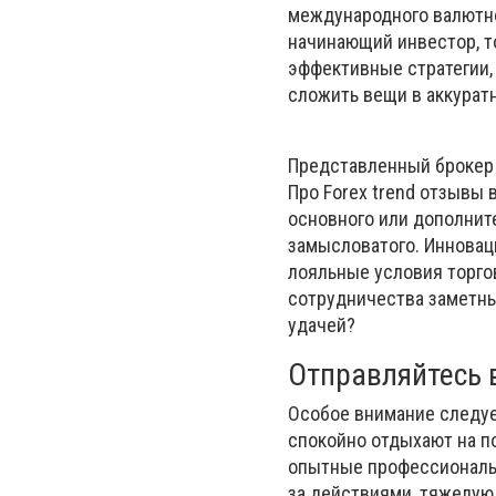
международного валютно
начинающий инвестор, т
эффективные стратегии,
сложить вещи в аккурат
Представленный брокер 
Про Forex trend отзывы
основного или дополните
замысловатого. Инновац
лояльные условия торгов
сотрудничества заметны 
удачей?
Отправляйтесь 
Особое внимание следуе
спокойно отдыхают на п
опытные профессионалы 
за действиями, тяжелую