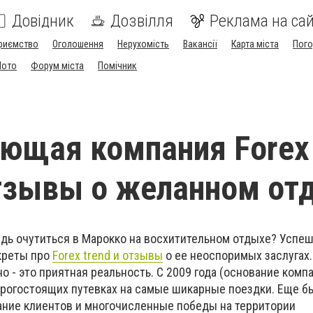
Довідник
Дозвілля
Реклама на сай
риємство
Оголошення
Нерухомість
Вакансії
Карта міста
Пог
Мото
Форум міста
Помічник
ющая компания Forex
отзывы о желанном от
удь очутиться в Марокко на восхитительном отдыхе? Успе
креты про
Forex trend и отзывы
о ее неоспоримых заслугах
о - это приятная реальность. С 2009 года (основание комп
орогостоящих путевках на самые шикарные поездки. Еще бы
ние клиентов и многочисленные победы на территории