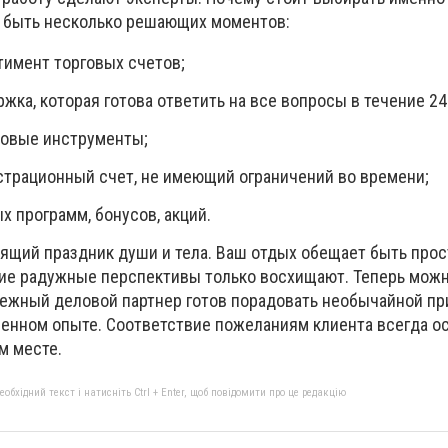
 быть несколько решающих моментов:
имент торговых счетов;
жка, которая готова ответить на все вопросы в течение 24
овые инструменты;
трационный счет, не имеющий ограничений во времени;
 программ, бонусов, акций.
оящий праздник души и тела. Ваш отдых обещает быть прос
ие радужные перспективы только восхищают. Теперь можн
дежный деловой партнер готов порадовать необычайной пр
венном опыте. Соответствие пожеланиям клиента всегда о
м месте.
бхідний текст і натисніть Ctrl + Enter, щоб повідомити про це редакцію