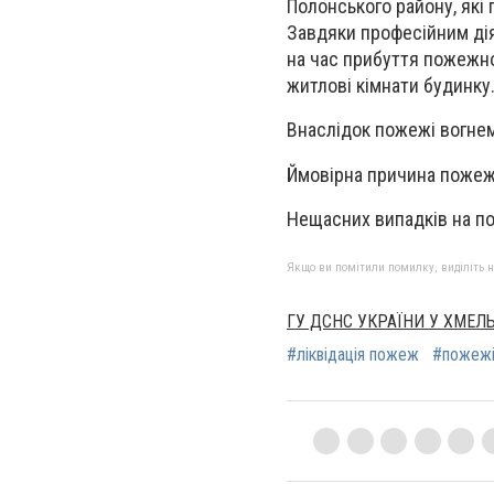
Полонського району, які 
Завдяки професійним дія
на час прибуття пожежно
житлові кімнати будинку
Внаслідок пожежі вогнем
Ймовірна причина пожеж
Нещасних випадків на п
Якщо ви помітили помилку, виділіть нео
ГУ ДСНС УКРАЇНИ У ХМЕЛ
#ліквідація пожеж
#пожежі