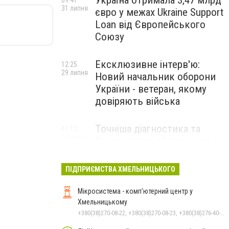
Україна отримала 3,47 млрд
09:41
31 липня
євро у межах Ukraine Support
Loan від Європейського
Союзу
Ексклюзивне інтерв'ю:
12:25
29 липня
Новий начальник оборони
України - ветеран, якому
довіряють війська
Точніша діагностика та
11:12
28 липня
безкоштовні обстеження: у
Хмельницькому
протипухлинному центрі
ПІДПРИЄМСТВА ХМЕЛЬНИЦЬКОГО
запрацював новий
томограф
Мікросистема - комп’ютерний центр у
Хмельницькому
+380(38)270-08-22, +380(38)270-08-23, +380(38)276-40-56, +380(38)265-10-45
Паперовий флот замість
23:42
27 липня