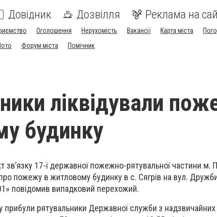
Довідник
Дозвілля
Реклама на сай
риємство
Оголошення
Нерухомість
Вакансії
Карта міста
Пог
Мото
Форум міста
Помічник
ники ліквідували пож
му будинку
нкт зв’язку 17-ї державної пожежно-рятувальної частини м.
ро пожежу в житловому будинку в с. Сягрів на вул. Дружби
01» повідомив випадковий перехожий.
у прибули рятувальники Державної служби з надзвичайних 