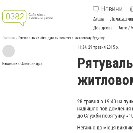
Новини
Афіша
Додати підп
Довідкова
Авто / 
Головна
Рятувальники ліквідували пожежу в житловому будинку
11:34, 29 травня 2015 р.
Рятуваль
Блонська Олександра
житлово
28 травня о 19:40 на пу
надійшло повідомлення п
до Служби порятунку «1
Негайно до місця виклик