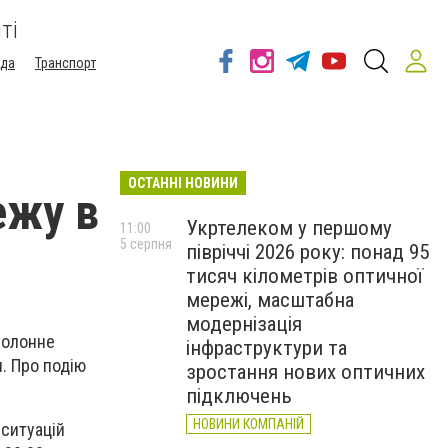
ті
ода
Транспорт
ОСТАННІ НОВИНИ
ежу в
Укртелеком у першому
11:00
5 серпня
півріччі 2026 року: понад 95
тисяч кілометрів оптичної
мережі, масштабна
модернізація
 Полонне
інфраструктури та
. Про подію
зростання нових оптичних
підключень
НОВИНИ КОМПАНІЙ
ситуацій