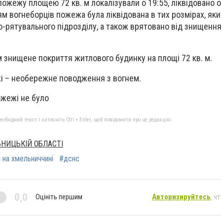
пожежу площею 72 кв. м локалізували о 19:55, ліквідовано о
м вогнеборців пожежа була ліквідована в тих розмірах, яки
-рятувального підрозділу, а також врятовано від знищенн
.
 знищене покриття житлового будинку на площі 72 кв. м.
і – необережне поводження з вогнем.
ожежі не було
бхідний текст і натисніть Ctrl + Enter, щоб повідомити про це редакцію
ЬНИЦЬКІЙ ОБЛАСТІ
 на хмельниччині
#дснс
0,0
Оцініть першим
Авторизируйтесь
, ч