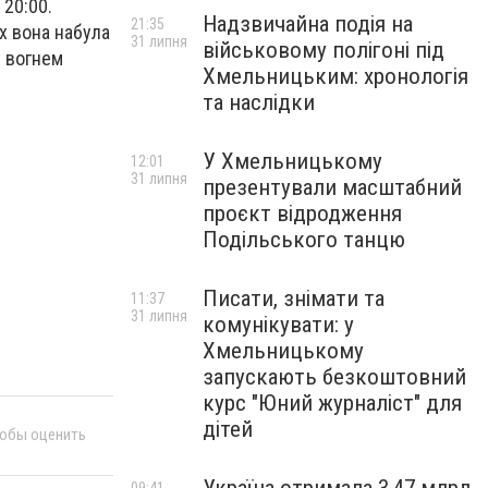
 20:00.
Надзвичайна подія на
21:35
х вона набула
31 липня
військовому полігоні під
я вогнем
Хмельницьким: хронологія
та наслідки
У Хмельницькому
12:01
31 липня
презентували масштабний
проєкт відродження
Подільського танцю
Писати, знімати та
11:37
31 липня
комунікувати: у
Хмельницькому
запускають безкоштовний
курс "Юний журналіст" для
дітей
тобы оценить