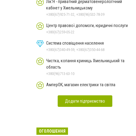
Чорноморського: як реальні
Лік'Н - приватний дерматовенерологічний
втрати Росії перетворилися
кабінет у Хмельницькому
на дитячу аплікацію
+380(67)925-71-32, +380(96)532-78-39
Центр правової допомоги, юридичні послуги
+380(67)259-05-22
Система сповіщення населення
+380(67)340-49-59, +380(67)350-44-68
Чистка, копання криниць Хмельницький та
область
+380(96)713-63-10
АмперОК, магазин електрики та світла
Додати підприємство
ОГОЛОШЕННЯ