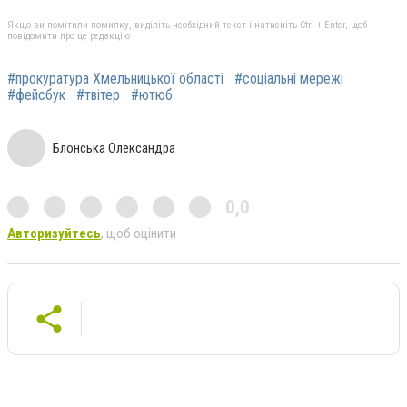
Якщо ви помітили помилку, виділіть необхідний текст і натисніть Ctrl + Enter, щоб
повідомити про це редакцію
#прокуратура Хмельницької області
#соціальні мережі
#фейсбук
#твітер
#ютюб
Блонська Олександра
0,0
Авторизуйтесь
, щоб оцінити