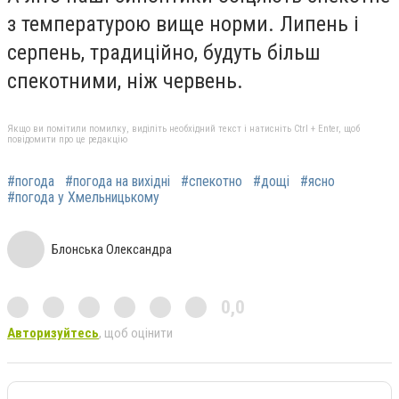
з температурою вище норми. Липень і
серпень, традиційно, будуть більш
спекотними, ніж червень.
Якщо ви помітили помилку, виділіть необхідний текст і натисніть Ctrl + Enter, щоб
повідомити про це редакцію
#погода
#погода на вихідні
#спекотно
#дощі
#ясно
#погода у Хмельницькому
Блонська Олександра
0,0
Авторизуйтесь
, щоб оцінити