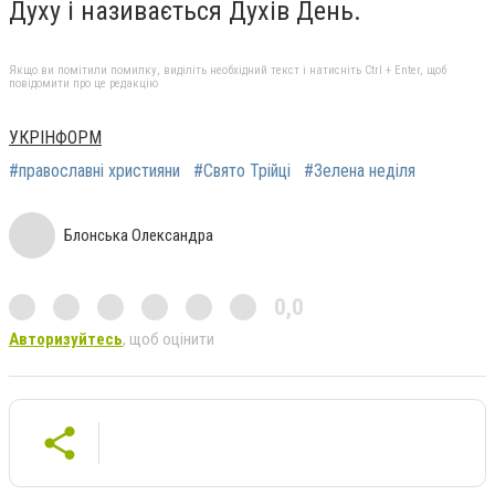
Духу і називається Духів День.
Якщо ви помітили помилку, виділіть необхідний текст і натисніть Ctrl + Enter, щоб
повідомити про це редакцію
УКРІНФОРМ
#православні християни
#Свято Трійці
#Зелена неділя
Блонська Олександра
0,0
Авторизуйтесь
, щоб оцінити