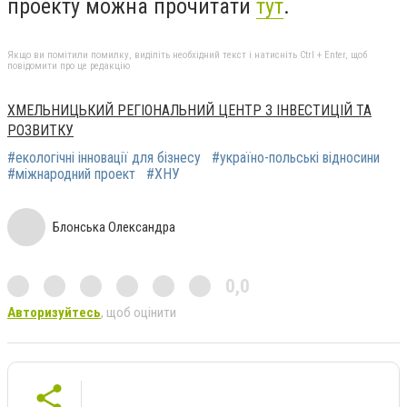
проекту можна прочитати
тут
.
Якщо ви помітили помилку, виділіть необхідний текст і натисніть Ctrl + Enter, щоб
повідомити про це редакцію
ХМЕЛЬНИЦЬКИЙ РЕГІОНАЛЬНИЙ ЦЕНТР З ІНВЕСТИЦІЙ ТА
РОЗВИТКУ
#екологічні інновації для бізнесу
#україно-польські відносини
#міжнародний проект
#ХНУ
Блонська Олександра
0,0
Авторизуйтесь
, щоб оцінити