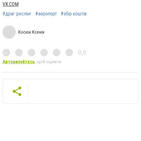
VK.COM
#драг-реслінг
#аеропорт
#збір коштів
Косюк Ксенія
0,0
Авторизуйтесь
, щоб оцінити