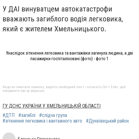
У ДАІ винуватцем автокатастрофи
вважають загиблого водія легковика,
який є жителем Хмельницького.
Унаслідок зіткнення легковика та вантажівки загинула людина, а дві
пасажирки госпіталізовані (фото) - фото 1
Якщо ви помітили помилку, виділіть необхідний текст і натисніть Ctrl + Enter, щоб
повідомити про це редакцію
ГУ ДСНС УКРАЇНИ У ХМЕЛЬНИЦЬКІЙ ОБЛАСТІ
#ДТП
#загиблі
#слідча група
#зіткнення легковика і вантажного авто
#Дунаївецький район
Блонська Олександра