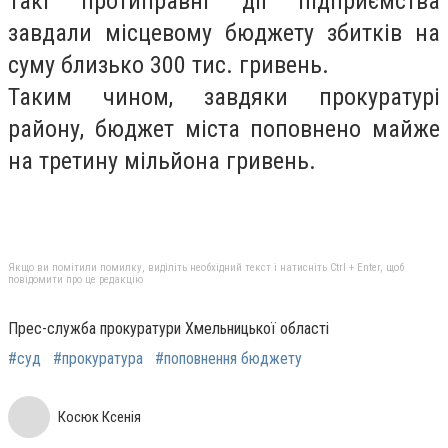
Такі протиправні дії підприємства
завдали місцевому бюджету збитків на
суму близько 300 тис. гривень.
Таким чином, завдяки прокуратурі
району, бюджет міста поповнено майже
на третину мільйона гривень.
Якщо ви помітили помилку, виділіть необхідний текст і натисніть Ctrl + Enter, щоб
повідомити про це редакцію
Прес-служба прокуратури Хмельницької області
#суд
#прокуратура
#поповнення бюджету
Косюк Ксенія