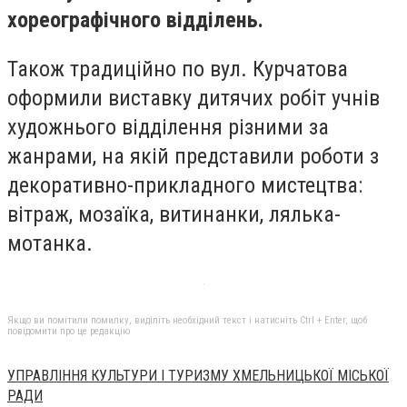
хореографічного відділень.
Також традиційно по вул. Курчатова
оформили виставку дитячих робіт учнів
художнього відділення різними за
жанрами, на якій представили роботи з
декоративно-прикладного мистецтва:
вітраж, мозаїка, витинанки, лялька-
мотанка.
Якщо ви помітили помилку, виділіть необхідний текст і натисніть Ctrl + Enter, щоб
повідомити про це редакцію
УПРАВЛІННЯ КУЛЬТУРИ І ТУРИЗМУ ХМЕЛЬНИЦЬКОЇ МІСЬКОЇ
РАДИ