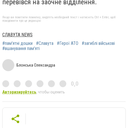
перевівся на заочне відділення.
Якщо ви помітили помилку, виділіть необхідний текст і натисніть Ctrl + Enter, щоб
повідомити про це редакцію
СЛАВУТА NEWS
#пам'ятні дошки
#Славута
#Герої АТО
#загиблі військові
#вшанування пам'яті
Блонська Олександра
0,0
Авторизируйтесь
, чтобы оценить