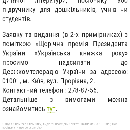
дитячої літератури, посібнику або
підручнику для дошкільників, учнів чи
студентів.
Заявку та видання (в 2-х примірниках) з
поміткою «Щорічна премія Президента
України «Українська книжка року»
просимо надсилати до
Держкомтелерадіо України за адресою:
01001, м. Київ, вул. Прорізна, 2.
Контактний телефон : 278-87-56.
Детальніше з вимогами можна
ознайомитись
тут
.
Якщо ви помітили помилку, виділіть необхідний текст і натисніть Ctrl + Enter, щоб
повідомити про це редакцію