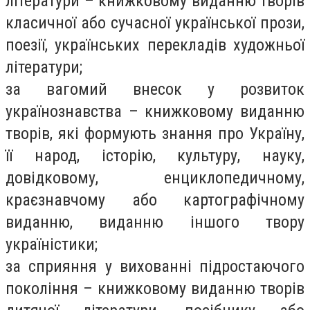
літератури – книжковому виданню творів
класичної або сучасної української прози,
поезії, українських перекладів художньої
літератури;
за вагомий внесок у розвиток
українознавства – книжковому виданню
творів, які формують знання про Україну,
її народ, історію, культуру, науку,
довідковому, енциклопедичному,
краєзнавчому або картографічному
виданню, виданню іншого твору
україністики;
за сприяння у вихованні підростаючого
покоління – книжковому виданню творів