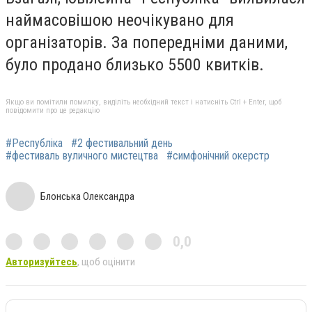
наймасовішою неочікувано для
організаторів. За попередніми даними,
було продано близько 5500 квитків.
Якщо ви помітили помилку, виділіть необхідний текст і натисніть Ctrl + Enter, щоб
повідомити про це редакцію
#Республіка
#2 фестивальний день
#фестиваль вуличного мистецтва
#симфонічний окерстр
Блонська Олександра
0,0
Авторизуйтесь
, щоб оцінити