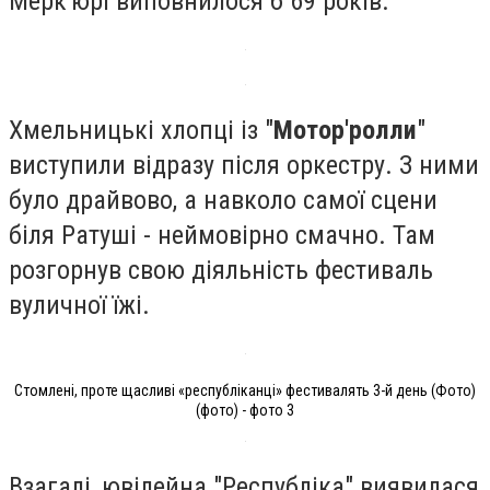
Ме́рк'юрі виповнилося б 69 років.
Хмельницькі хлопці із "
Мотор'ролли
"
виступили відразу після оркестру. З ними
було драйвово, а навколо самої сцени
біля Ратуші - неймовірно смачно. Там
розгорнув свою діяльність фестиваль
вуличної їжі.
Стомлені, проте щасливі «республіканці» фестивалять 3-й день (Фото)
(фото) - фото 3
Взагалі, ювілейна "Республіка" виявилася