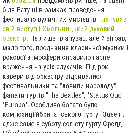
Як
0382.ua
повідомляв раніше, на сцені
біля Ратуші в рамках проведення
фестивалю вуличних мистецтв
планував
свій виступ і Хмельницький духовий
орекстр
. Не лише планував, але й зіграв,
мало того, поєднання класичної музики і
рокової атмосфери справило гарне
враження на усіх слухачів. Під рок-
кавери від оркестру відривалися
фестивальники та "ловили насолоду"
фанати гуртів "The Beatles", "Status Quo",
"Europa". Особливо багато було
композиціїйбританського гурту "Queen",
адже саме в суботу солісту гурту Фре́дді