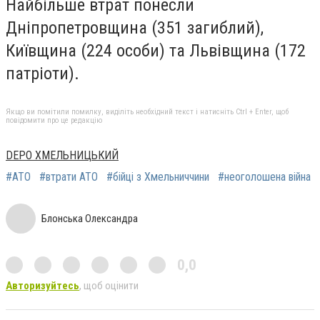
Найбільше втрат понесли
Дніпропетровщина (351 загиблий),
Київщина (224 особи) та Львівщина (172
патріоти).
Якщо ви помітили помилку, виділіть необхідний текст і натисніть Ctrl + Enter, щоб
повідомити про це редакцію
DEPO ХМЕЛЬНИЦЬКИЙ
#АТО
#втрати АТО
#бійці з Хмельниччини
#неоголошена війна
Блонська Олександра
0,0
Авторизуйтесь
, щоб оцінити