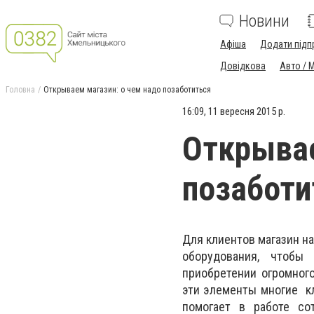
Новини
Афіша
Додати підп
Довідкова
Авто / 
Головна
Открываем магазин: о чем надо позаботиться
16:09, 11 вересня 2015 р.
Открывае
позаботи
Для клиентов магазин н
оборудования, чтобы 
приобретении огромного
эти элементы многие кл
помогает в работе со