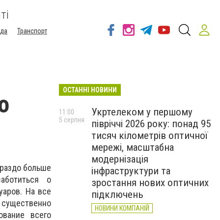
ті
ода
Транспорт
ОСТАННІ НОВИНИ
о
Укртелеком у першому
11:00
5 серпня
півріччі 2026 року: понад 95
тисяч кілометрів оптичної
мережі, масштабна
модернізація
ораздо больше
інфраструктури та
заботиться о
зростання нових оптичних
уаров. На все
підключень
ь существенно
НОВИНИ КОМПАНІЙ
ование всего