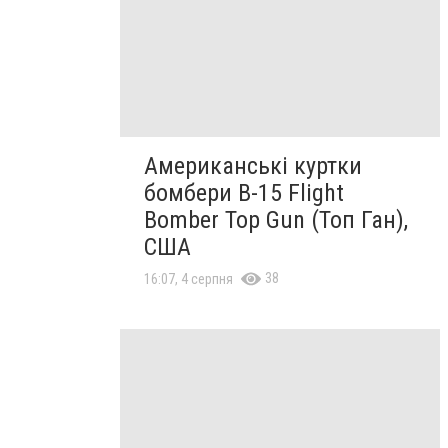
Американські куртки
бомбери B-15 Flight
Bomber Top Gun (Топ Ган),
США
38
16:07, 4 серпня