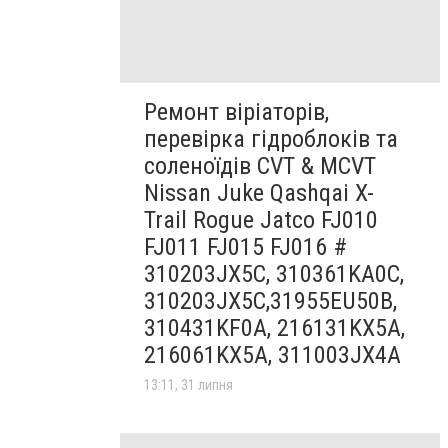
Ремонт віріаторів,
перевірка гідроблоків та
соленоїдів CVT & MCVT
Nissan Juke Qashqai X-
Trail Rogue Jatco FJ010
FJ011 FJ015 FJ016 #
310203JX5C, 310361KA0C,
310203JX5C,31955EU50B,
310431KF0A, 216131KX5A,
216061KX5A, 311003JX4A
13:11, 31 липня