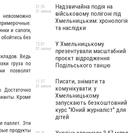
Надзвичайна подія на
21:35
31 липня
військовому полігоні під
 невозможно
Хмельницьким: хронологія
 примерочные.
та наслідки
нки и сапоги,
 обойтись без
У Хмельницькому
12:01
31 липня
презентували масштабний
кладов. Ведь
проєкт відродження
зки груза по
Подільського танцю
ни позволят
Писати, знімати та
11:37
31 липня
комунікувати: у
. Достаточно
Хмельницькому
рианты. Кроме
запускають безкоштовний
курс "Юний журналіст" для
дітей
е паллет. Эти
орые продукты