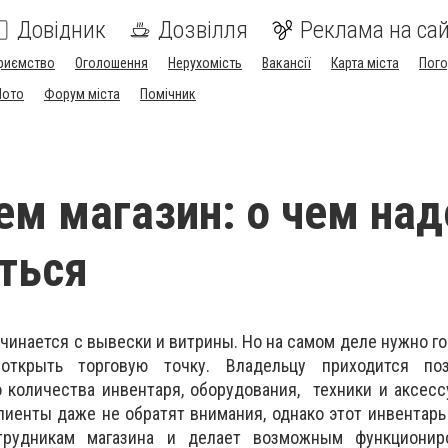
Довідник
Дозвілля
Реклама на сай
риємство
Оголошення
Нерухомість
Вакансії
Карта міста
Пог
Мото
Форум міста
Помічник
м магазин: о чем над
ться
ачинается с вывески и витрины. Но на самом деле нужно г
открыть торговую точку. Владельцу приходится по
 количества инвентаря, оборудования, техники и аксесс
иенты даже не обратят внимания, однако этот инвентар
трудникам магазина и делает возможным функционир