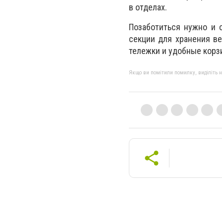
в отделах.
Позаботиться нужно и 
секции для хранения ве
тележки и удобные корз
Якщо ви помітили помилку, виділіть нео