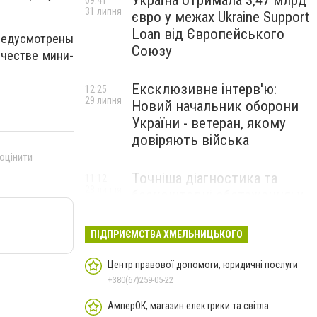
Україна отримала 3,47 млрд
09:41
31 липня
євро у межах Ukraine Support
Loan від Європейського
редусмотрены
Союзу
ичестве мини-
Ексклюзивне інтерв'ю:
12:25
29 липня
Новий начальник оборони
України - ветеран, якому
довіряють війська
 оцінити
Точніша діагностика та
11:12
28 липня
безкоштовні обстеження: у
Хмельницькому
протипухлинному центрі
ПІДПРИЄМСТВА ХМЕЛЬНИЦЬКОГО
запрацював новий
томограф
Центр правової допомоги, юридичні послуги
+380(67)259-05-22
Паперовий флот замість
23:42
АмперОК, магазин електрики та світла
27 липня