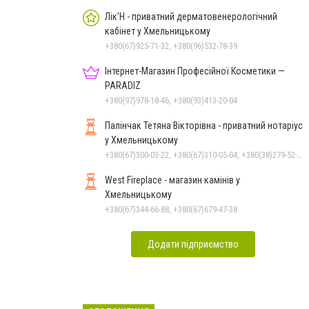
Чорноморського: як реальні
втрати Росії перетворилися
Лік'Н - приватний дерматовенерологічний
кабінет у Хмельницькому
на дитячу аплікацію
+380(67)925-71-32, +380(96)532-78-39
Інтернет-Магазин Професійної Косметики —
PARADIZ
+380(97)978-18-46, +380(93)413-20-04
Палінчак Тетяна Вікторівна - приватний нотаріус
у Хмельницькому
+380(67)300-03-22, +380(67)310-05-04, +380(38)279-52-33
West Fireplace - магазин камінів у
Хмельницькому
+380(67)344-66-88, +380(67)679-47-38
Додати підприємство