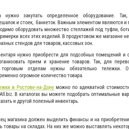
а нужно закупать определенное оборудование. Так,
вешалок и стоек, банкеток. Важным элементом являются и
одимо оборудовать множество стеллажей под туфли, боти
римерки всех этих изделий. В продуктовом же магазине не
азных стендов для товаров, кассовых зон.
ентаря нужно приобрести для подсобных помещений и с
ганизовать прием и хранение товаров. Так, для перево
торговым отделам нужны обязательно тележки. О
ременно огромное количество товара.
ежки в Ростове-на-Дону
можно по адекватной стоимости
All.biz. В каталогах вы можете подобрать оптимальные ва
казать и другой полезный инвентарь.
ец магазина должен выделить финансы и на приобретени
ь товары на складах. На них же можно выставлять некот