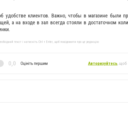
об удобстве клиентов. Важно, чтобы в магазине были п
щей, а на входе в зал всегда стояли в достаточном кол
инки.
бхідний текст і натисніть Ctrl + Enter, щоб повідомити про це редакцію
0,0
Оцініть першим
Авторизуйтесь
, щоб