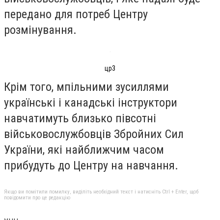
передано для потреб Центру
розмінування.
цр3
Крім того, мпільними зусиллями
українські і канадські інструктори
навчатимуть близько півсотні
військовослужбовців Збройних Сил
України, які найближчим часом
прибудуть до Центру на навчання.
Якщо ви помітили помилку, виділіть необхідний текст і натисніть Ctrl + Enter, щоб
повідомити про це редакцію