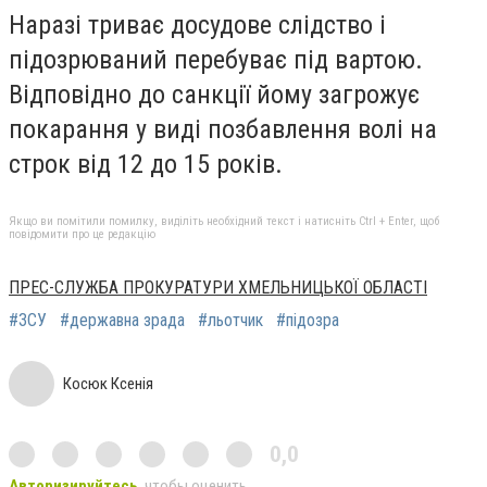
Наразі триває досудове слідство і
підозрюваний перебуває під вартою.
Відповідно до санкції йому загрожує
покарання у виді позбавлення волі на
строк від 12 до 15 років.
Якщо ви помітили помилку, виділіть необхідний текст і натисніть Ctrl + Enter, щоб
повідомити про це редакцію
ПРЕС-СЛУЖБА ПРОКУРАТУРИ ХМЕЛЬНИЦЬКОЇ ОБЛАСТІ
#ЗСУ
#державна зрада
#льотчик
#підозра
Косюк Ксенія
0,0
Авторизируйтесь
, чтобы оценить