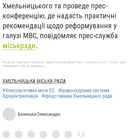
Хмельницького та проведе прес-
конференцію, де надасть практичні
рекомендації щодо реформування у
галузі МВС, повідомляє прес-служба
міськради
.
Якщо ви помітили помилку, виділіть необхідний текст і натисніть Ctrl + Enter, щоб
повідомити про це редакцію
ХМЕЛЬНИЦЬКА МІСЬКА РАДА
#Консультативна місія ЄС
#правоохоронна система
#децентралізація
#представники Хмельницької ради
Блонська Олександра
0,0