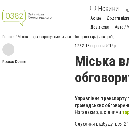
Новини
Афіша
Додати підп
Довідкова
Авто / 
Головна
Міська влада запрошує хмельничан обговорити тарифи на проїзд
17:32, 18 вересня 2015 р.
Міська в
Косюк Ксенія
обговори
Управління транспорту 
громадських обговоренн
Нагадаємо, що днями
та
Слухання відбудуться 21 