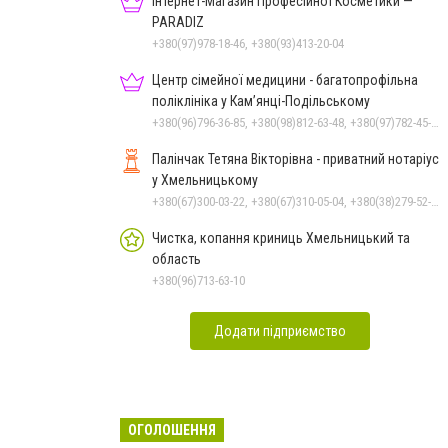
Інтернет-Магазин Професійної Косметики —
PARADIZ
+380(97)978-18-46, +380(93)413-20-04
Центр сімейної медицини - багатопрофільна
поліклініка у Кам’янці-Подільському
+380(96)796-36-85, +380(98)812-63-48, +380(97)782-45-70
Палінчак Тетяна Вікторівна - приватний нотаріус
у Хмельницькому
+380(67)300-03-22, +380(67)310-05-04, +380(38)279-52-33
Чистка, копання криниць Хмельницький та
область
+380(96)713-63-10
Додати підприємство
ОГОЛОШЕННЯ