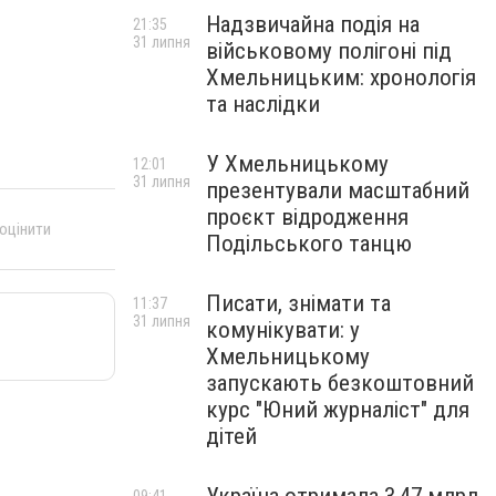
Надзвичайна подія на
21:35
31 липня
військовому полігоні під
Хмельницьким: хронологія
та наслідки
У Хмельницькому
12:01
31 липня
презентували масштабний
проєкт відродження
 оцінити
Подільського танцю
Писати, знімати та
11:37
31 липня
комунікувати: у
Хмельницькому
запускають безкоштовний
курс "Юний журналіст" для
дітей