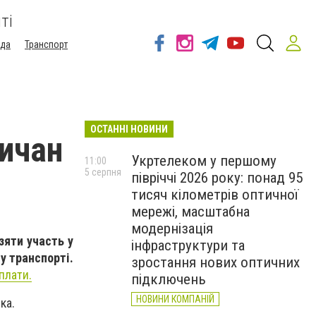
ті
ода
Транспорт
ОСТАННІ НОВИНИ
ичан
Укртелеком у першому
11:00
5 серпня
півріччі 2026 року: понад 95
тисяч кілометрів оптичної
мережі, масштабна
модернізація
зяти участь у
інфраструктури та
у транспорті.
зростання нових оптичних
плати.
підключень
НОВИНИ КОМПАНІЙ
ка.