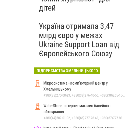
дітей
Україна отримала 3,47
млрд євро у межах
Ukraine Support Loan від
Європейського Союзу
ПІДПРИЄМСТВА ХМЕЛЬНИЦЬКОГО
Мікросистема - комп’ютерний центр у
Хмельницькому
+380(38)270-08-23, +380(38)276-40-56, +380(38)265-10-45, +380(38)270-08-22
WaterStore - інтернет магазин басейнів і
обладнання
+380(44)502-01-02, +380(66)777-78-42, +380(67)777-82-19, +380(67)890-80-80, +380(73)890-80-80, +380(44)502-01-03