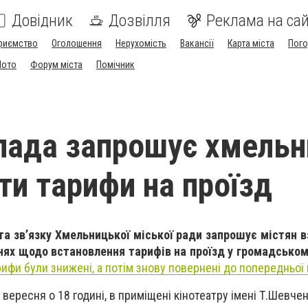
Довідник
Дозвілля
Реклама на сай
риємство
Оголошення
Нерухомість
Вакансії
Карта міста
Пог
Мото
Форум міста
Помічник
лада запрошує хмельн
ти тарифи на проїзд
та зв’язку Хмельницької міської ради запрошує містян в
ях щодо встановлення тарифів на проїзд у громадськом
рифи були знижені, а потім знову повернені до попередньої 
вересня о 18 годині, в приміщені кінотеатру імені Т.Шевчен