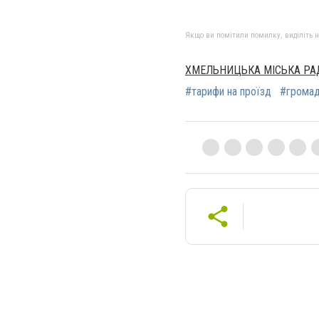
Якщо ви помітили помилку, виділіть нео
ХМЕЛЬНИЦЬКА МІСЬКА РА
#тарифи на проїзд
#громад