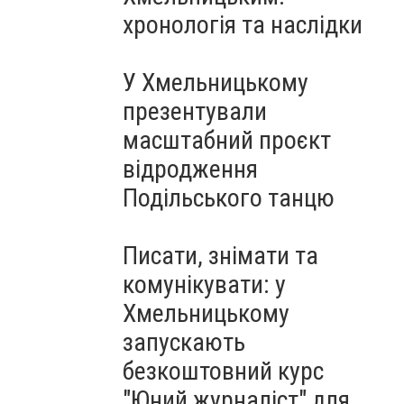
Чорноморського: як реальні
хронологія та наслідки
втрати Росії перетворилися
на дитячу аплікацію
У Хмельницькому
презентували
масштабний проєкт
відродження
Подільського танцю
Писати, знімати та
комунікувати: у
Хмельницькому
запускають
безкоштовний курс
"Юний журналіст" для