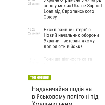
Україна отримала 3,47 млрд
09:41
31 липня
євро у межах Ukraine Support
Loan від Європейського
Союзу
Ексклюзивне інтерв'ю:
12:25
29 липня
Новий начальник оборони
України - ветеран, якому
довіряють війська
Точніша діагностика та
11:12
28 липня
безкоштовні обстеження: у
Хмельницькому
протипухлинному центрі
ТОП НОВИНИ
запрацював новий
томограф
Надзвичайна подія на
військовому полігоні під
Паперовий флот замість
23:42
Хмельницьким:
27 липня