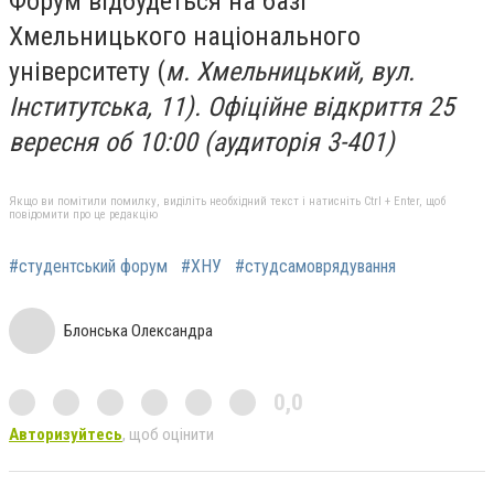
Форум відбудеться на базі
Хмельницького національного
університету (
м. Хмельницький, вул.
Інститутська, 11). Офіційне відкриття 25
вересня об 10:00 (аудиторія 3-401)
Якщо ви помітили помилку, виділіть необхідний текст і натисніть Ctrl + Enter, щоб
повідомити про це редакцію
#студентський форум
#ХНУ
#студсамоврядування
Блонська Олександра
0,0
Авторизуйтесь
, щоб оцінити