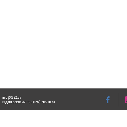
info@0382.ua
Відділ реклами: +38 (097) 706-10-73
Допускається цитування матеріалів без отримання попередньої згоди 0382.ua за умо
систем гіперпосилання на цитовані статті не нижче другого абзацу в тексті або в я
Матеріали з плашками
"Новини компаній", "Промо", "Партнерський матеріал", "Партне