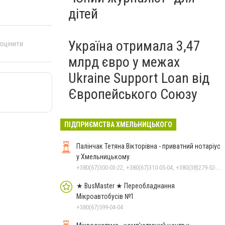
дітей
Україна отримала 3,47
 оцінити
млрд євро у межах
Ukraine Support Loan від
Європейського Союзу
ПІДПРИЄМСТВА ХМЕЛЬНИЦЬКОГО
Палінчак Тетяна Вікторівна - приватний нотаріус
у Хмельницькому
+380(67)300-03-22, +380(67)310-05-04, +380(38)279-52-33
★ BusMaster ★ Переобладнання
Мікроавтобусів №1
+380(67)599-04-04