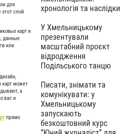
Чорноморського: як реальні
ели для
хронологія та наслідки
втрати Росії перетворилися
 этот слой
на дитячу аплікацію
У Хмельницькому
иковых карт и
презентували
, данные
масштабний проєкт
тв или
відродження
Подільського танцю
дизайн,
Писати, знімати та
х карт может
дывают, а
комунікувати: у
о вас и
Хмельницькому
запускають
рт
прямо
безкоштовний курс
"Юний журналіст" для