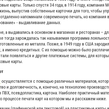
ые карты. Только спустя 34 года, в 1914 году, компания Mo
жизнь, выпустив собственные карточки для того, чтобы уп
 отдаленно напоминали современную печать, но компания
ование» - выдавливание данных.
не, а выдавались в основном в магазинах и ресторанах – д
е тогда зарождалась так называемая программа лояльност
зготовленные из металла. Позже, в 1949 году в США зароди
т, а именно кредитных. С их помощью можно было расплачи
стали появляться и другие платежные системы, для которы
ковые карты.
рт
т
осуществляется с помощью различных материалов, котор
во и долговечность, и, конечно, на технологию производств
з ПВХ, псевдопластика, картона. Наиболее практичный мате
о процессе печати карт на котором мы и расскажем ниже.
мации (графической или текстовой) на пластиковые карты 