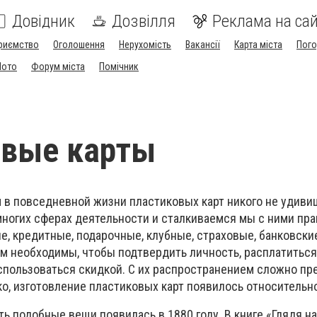
Довідник
Дозвілля
Реклама на сай
риємство
Оголошення
Нерухомість
Вакансії
Карта міста
Пог
Мото
Форум міста
Помічник
овые карты
 в повседневной жизни пластиковых карт никого не удиви
многих сферах деятельности и сталкиваемся мы с ними пр
, кредитные, подарочные, клубные, страховые, банковски
м необходимы, чтобы подтвердить личность, расплатиться
пользоваться скидкой. С их распространением сложно пр
о, изготовление пластиковых карт появилось относительн
ь подобные вещи появилась в 1880 году. В книге «Глядя н