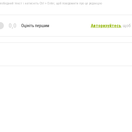
бхідний текст і натисніть Ctrl + Enter, щоб повідомити про це редакцію
0,0
Оцініть першим
Авторизуйтесь
, щоб