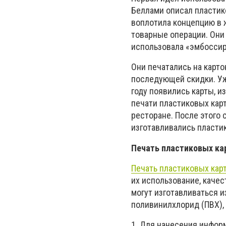
Беллами описал пластиков
воплотила концепцию в 
товарные операции. Они
использовала «эмбоссир
Они печатались на карто
последующей скидки. Уж
году появились карты, и
печати пластиковых кар
ресторане. После этого 
изготавливались пласти
Печать пластиковых ка
Печать пластиковых кар
их использование, качест
могут изготавливаться и
поливинилхлорид (ПВХ), 
1. Для нанесения инфор