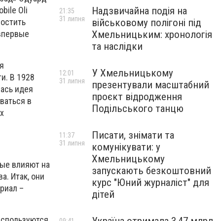
Надзвичайна подія на
bile Oli
21:35
31 липня
військовому полігоні під
ростить
Хмельницьким: хронологія
 впервые
та наслідки
ля
У Хмельницькому
12:01
и. В 1928
31 липня
презентували масштабний
лась идея
проєкт відродження
ваться в
Подільського танцю
х
Писати, знімати та
11:37
31 липня
комунікувати: у
Хмельницькому
ые влияют на
запускають безкоштовний
а. Итак, они
курс "Юний журналіст" для
риал –
дітей
используются