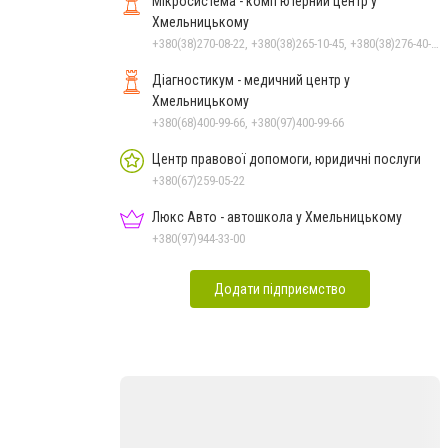
Мікросистема - комп’ютерний центр у
Хмельницькому
+380(38)270-08-22, +380(38)265-10-45, +380(38)276-40-56, +380(38)270-08-23
Діагностикум - медичний центр у
Хмельницькому
+380(68)400-99-66, +380(97)400-99-66
Центр правової допомоги, юридичні послуги
+380(67)259-05-22
Люкс Авто - автошкола у Хмельницькому
+380(97)944-33-00
Додати підприємство