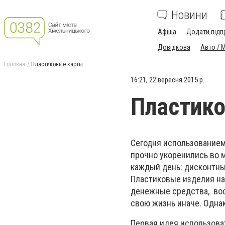
Новини
Афіша
Додати підп
Довідкова
Авто / 
Головна
Пластиковые карты
16:21, 22 вересня 2015 р.
Пластик
Сегодня использованием
прочно укоренились во 
каждый день: дисконтные
Пластиковые изделия на
денежные средства, вос
свою жизнь иначе. Однак
Первая идея использоват