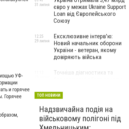
Україна отримала 3,47 млрд
09:41
31 липня
євро у межах Ukraine Support
Loan від Європейського
Союзу
Ексклюзивне інтерв'ю:
12:25
29 липня
Новий начальник оборони
України - ветеран, якому
довіряють війська
Точніша діагностика та
11:12
омощью УФ-
28 липня
безкоштовні обстеження: у
формации
Хмельницькому
ать и горячее
протипухлинному центрі
ТОП НОВИНИ
. Горячее
запрацював новий
томограф
Надзвичайна подія на
образом,
військовому полігоні під
Паперовий флот замість
23:42
Хмельницьким:
27 липня