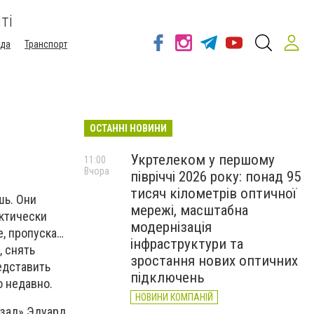
ті
ода
Транспорт
ОСТАННІ НОВИНИ
Укртелеком у першому
11:00
Вчора
півріччі 2026 року: понад 95
тисяч кілометрів оптичної
шь. Они
мережі, масштабна
актически
модернізація
е, пропуска…
інфраструктури та
, снять
зростання нових оптичних
едставить
підключень
о недавно.
НОВИНИ КОМПАНІЙ
азад» Эдуард