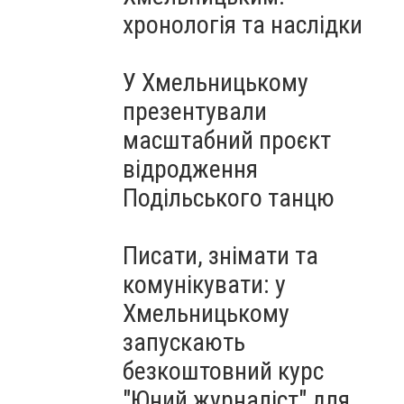
Чорноморського: як реальні
хронологія та наслідки
втрати Росії перетворилися
на дитячу аплікацію
У Хмельницькому
презентували
масштабний проєкт
відродження
Подільського танцю
Писати, знімати та
комунікувати: у
Хмельницькому
запускають
безкоштовний курс
"Юний журналіст" для