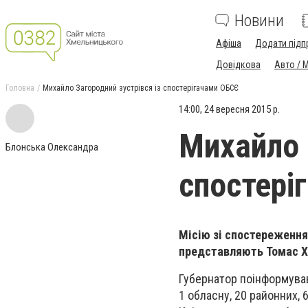
Новини
Афіша
Додати підп
Довідкова
Авто / 
Головна
Михайло Загородний зустрівся із спостерігачами ОБСЄ
14:00, 24 вересня 2015 р.
Михайло 
Блонська Олександра
спостері
Місію зі спостереження
представляють Томас Ха
Губернатор поінформував
1 обласну, 20 районних, 