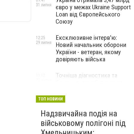
Україна отримала 3,47 млрд
09:41
31 липня
євро у межах Ukraine Support
Loan від Європейського
Союзу
Ексклюзивне інтерв'ю:
12:25
29 липня
Новий начальник оборони
України - ветеран, якому
довіряють війська
Точніша діагностика та
11:12
28 липня
безкоштовні обстеження: у
Хмельницькому
протипухлинному центрі
ТОП НОВИНИ
запрацював новий
томограф
Надзвичайна подія на
військовому полігоні під
Паперовий флот замість
23:42
Хмельницьким:
27 липня