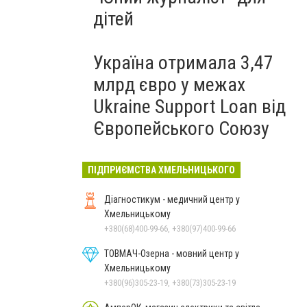
дітей
Україна отримала 3,47
млрд євро у межах
Ukraine Support Loan від
Європейського Союзу
ПІДПРИЄМСТВА ХМЕЛЬНИЦЬКОГО
Діагностикум - медичний центр у
Хмельницькому
+380(68)400-99-66, +380(97)400-99-66
ТОВМАЧ-Озерна - мовний центр у
Хмельницькому
+380(96)305-23-19, +380(73)305-23-19