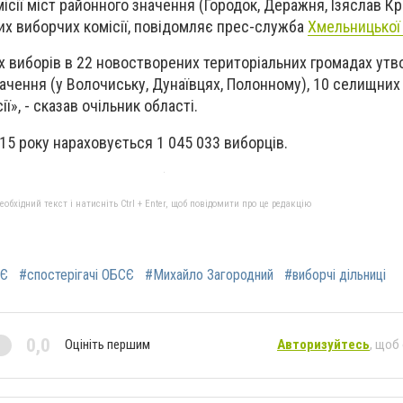
місії міст районного значення (Городок, Деражня, Ізяслав Кр
их виборчих комісії, повідомляє прес-служба
Хмельницької
 виборів в 22 новостворених територіальних громадах утв
начення (у Волочиську, Дунаївцях, Полонному), 10 селищних 
ї», - сказав очільник області.
15 року нараховується 1 045 033 виборців.
бхідний текст і натисніть Ctrl + Enter, щоб повідомити про це редакцію
СЄ
#спостерігачі ОБСЄ
#Михайло Загородний
#виборчі дільниці
0,0
Оцініть першим
Авторизуйтесь
, щоб