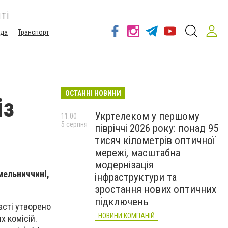
ті
ода
Транспорт
ОСТАННІ НОВИНИ
із
Укртелеком у першому
11:00
5 серпня
півріччі 2026 року: понад 95
тисяч кілометрів оптичної
мережі, масштабна
модернізація
мельниччині,
інфраструктури та
зростання нових оптичних
підключень
асті утворено
НОВИНИ КОМПАНІЙ
х комісій.