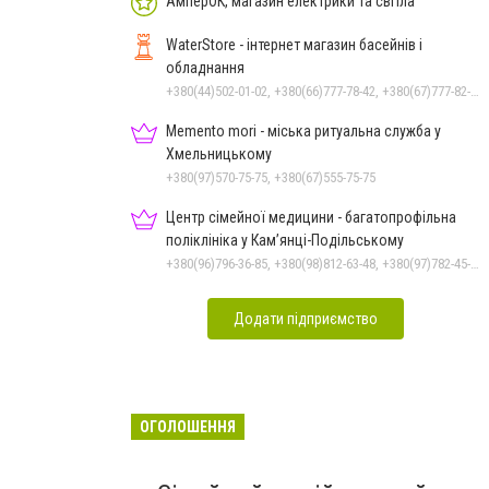
АмперОК, магазин електрики та світла
WaterStore - інтернет магазин басейнів і
обладнання
+380(44)502-01-02, +380(66)777-78-42, +380(67)777-82-19, +380(67)890-80-80, +380(73)890-80-80, +380(44)502-01-03
Memento mori - міська ритуальна служба у
Хмельницькому
+380(97)570-75-75, +380(67)555-75-75
Центр сімейної медицини - багатопрофільна
поліклініка у Кам’янці-Подільському
+380(96)796-36-85, +380(98)812-63-48, +380(97)782-45-70
Додати підприємство
ОГОЛОШЕННЯ