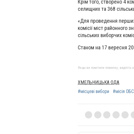
Крім того, створено 4 ко
селищних та 368 сільськ
«Для проведення перших
комісії міст районного з
сільських виборчих комісі
Станом на 17 вересня 20
Якщо ви помітили помилку, виділіть нео
ХМЕЛЬНИЦЬКА ОДА
#місцеві вибори
#місія ОБ