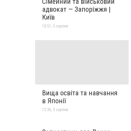
Сімейний та військовий
адвокат — Запоріжжя |
Київ
10:51, 5 серпня
Вища освіта та навчання
в Японії
12:36, 3 серпня