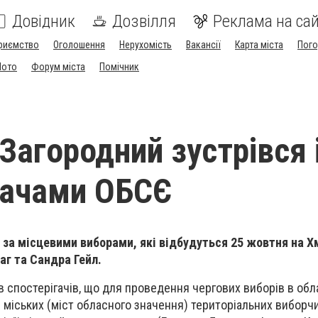
Довідник
Дозвілля
Реклама на сай
риємство
Оголошення
Нерухомість
Вакансії
Карта міста
Пог
Мото
Форум міста
Помічник
Загородний зустрівся 
гачами ОБСЄ
 за місцевими виборами, які відбудуться 25 жовтня на Х
г та Сандра Гейл.
 спостерігачів, що для проведення чергових виборів в обл
6 міських (міст обласного значення) територіальних виборчи