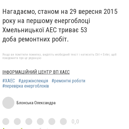
Нагадаємо, станом на 29 вересня 2015
року на першому енергоблоці
Хмельницької АЕС триває 53
доба
ремонтних робіт.
Якщо ви помітили помилку, виділіть необхідний текст і натисніть Ctrl + Enter, щоб
повідомити про це редакцію
ІНФОРМАЦІЙНИЙ ЦЕНТР ВП ХАЕС
#ХАЕС
#держінспекція
#ремонтні роботи
#перевірка енергоблоків
Блонська Олександра
0,0